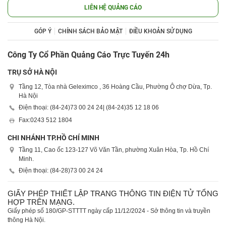
LIÊN HỆ QUẢNG CÁO
GÓP Ý
CHÍNH SÁCH BẢO MẬT
ĐIỀU KHOẢN SỬ DỤNG
Công Ty Cổ Phần Quảng Cáo Trực Tuyến 24h
TRỤ SỞ HÀ NỘI
Tầng 12, Tòa nhà Geleximco , 36 Hoàng Cầu, Phường Ô chợ Dừa, Tp.
Hà Nội
Điện thoại: (84-24)
73 00 24 24
| (84-24)
35 12 18 06
Fax:
0243 512 1804
CHI NHÁNH TP.HỒ CHÍ MINH
Tầng 11, Cao ốc 123-127 Võ Văn Tần, phường Xuân Hòa, Tp. Hồ Chí
Minh.
Điện thoại: (84-28)
73 00 24 24
GIẤY PHÉP THIẾT LẬP TRANG THÔNG TIN ĐIỆN TỬ TỔNG
HỢP TRÊN MẠNG.
Giấy phép số 180/GP-STTTT ngày cấp 11/12/2024 - Sở thông tin và truyền
thông Hà Nội.