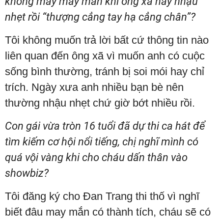
không mấy may mắn khi ông xã hay nhậu
nhẹt rồi “thượng cẳng tay hạ cẳng chân”?
Tôi không muốn trả lời bất cứ thông tin nào
liên quan đến ông xã vì muốn anh có cuộc
sống bình thường, tránh bị soi mói hay chỉ
trích. Ngày xưa anh nhiều bạn bè nên
thường nhậu nhẹt chứ giờ bớt nhiều rồi.
Con gái vừa tròn 16 tuổi đã dự thi ca hát để
tìm kiếm cơ hội nổi tiếng, chị nghĩ mình có
quá vội vàng khi cho cháu dấn thân vào
showbiz?
Tôi đăng ký cho Đan Trang thi thố vì nghĩ
biết đâu may mắn có thành tích, cháu sẽ có