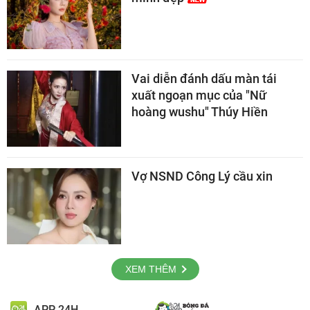
Vai diễn đánh dấu màn tái
xuất ngoạn mục của "Nữ
hoàng wushu" Thúy Hiền
Vợ NSND Công Lý cầu xin
XEM THÊM
APP 24H