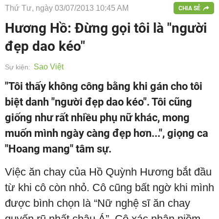
Thứ Tư, ngày 03/07/2013 10:45 AM
CHIA SẺ
Hương Hồ: Đừng gọi tôi là "người
đẹp dao kéo"
Sao Việt
Sự kiện:
"Tôi thấy không công bằng khi gán cho tôi
biệt danh "người đẹp dao kéo". Tôi cũng
giống như rất nhiều phụ nữ khác, mong
muốn mình ngày càng đẹp hơn...", giọng ca
"Hoang mang" tâm sự.
Việc ăn chay của Hồ Quỳnh Hương bắt đầu
từ khi cô còn nhỏ. Cô cũng bất ngờ khi mình
được bình chọn là “Nữ nghệ sĩ ăn chay
quyến rũ nhất châu Á”. Cô xác nhận niềm