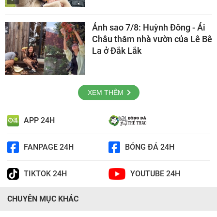
Ảnh sao 7/8: Huỳnh Đông - Ái
Châu thăm nhà vườn của Lê Bê
La ở Đắk Lắk
XEM THÊM
APP 24H
FANPAGE 24H
BÓNG ĐÁ 24H
TIKTOK 24H
YOUTUBE 24H
CHUYÊN MỤC KHÁC