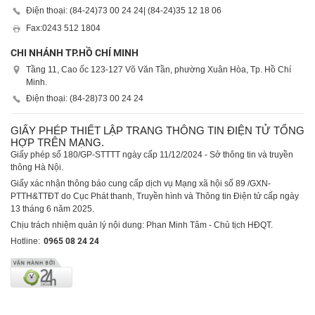
Điện thoại: (84-24)
73 00 24 24
| (84-24)
35 12 18 06
Fax:
0243 512 1804
CHI NHÁNH TP.HỒ CHÍ MINH
Tầng 11, Cao ốc 123-127 Võ Văn Tần, phường Xuân Hòa, Tp. Hồ Chí
Minh.
Điện thoại: (84-28)
73 00 24 24
GIẤY PHÉP THIẾT LẬP TRANG THÔNG TIN ĐIỆN TỬ TỔNG
HỢP TRÊN MẠNG.
Giấy phép số 180/GP-STTTT ngày cấp 11/12/2024 - Sở thông tin và truyền
thông Hà Nội.
Giấy xác nhận thông báo cung cấp dịch vụ Mạng xã hội số 89 /GXN-
PTTH&TTĐT do Cục Phát thanh, Truyền hình và Thông tin Điện tử cấp ngày
13 tháng 6 năm 2025.
Chịu trách nhiệm quản lý nội dung: Phan Minh Tâm - Chủ tịch HĐQT.
Hotline:
0965 08 24 24