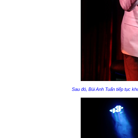
Sau đó, Bùi Anh Tuấn tiếp tục kh