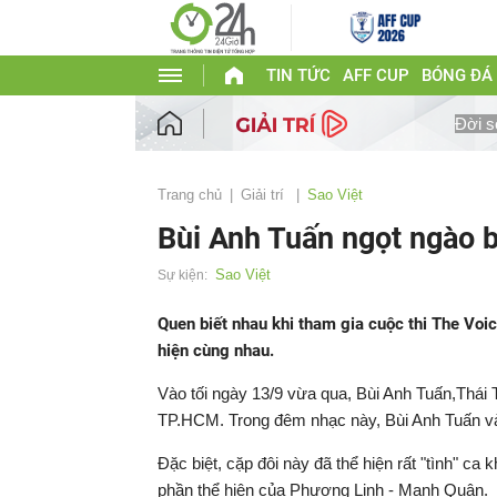
TIN TỨC
AFF CUP
BÓNG ĐÁ
Đời s
Trang chủ
Giải trí
Sao Việt
Bùi Anh Tuấn ngọt ngào b
Sao Việt
Sự kiện:
Quen biết nhau khi tham gia cuộc thi The Voice
hiện cùng nhau.
Vào tối ngày 13/9 vừa qua, Bùi Anh Tuấn,Thái
TP.HCM. Trong đêm nhạc này, Bùi Anh Tuấn và 
Đặc biệt, cặp đôi này đã thể hiện rất "tình" ca 
phần thể hiện của Phương Linh - Mạnh Quân.