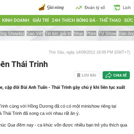
Đoán tỷ số
Lịch
KINH DOANH
GIẢI TRÍ
24H THÍCH BÓNG ĐÁ - THỂ THAO
SỨC
ống Showbiz
Sao Việt
Tin tức giải trí
Nhạc
Phim
TV Show
Đàn ôn
Thứ Sáu, ngày 14/09/2012 19:09 PM (GMT+7)
ên Thái Trinh
LƯU BÀI
CHIA SẺ
, cặp đôi Bùi Anh Tuấn - Thái Trinh gây chú ý khi liên tục xuất
 Trinh cùng với Hồng Dương đã có có một minishow riêng tại
Thái Trinh đã song ca với nhau rất ăn ý.
khúc
Qua đêm nay
- ca khúc vốn được nhiều bạn trẻ yêu thích qua