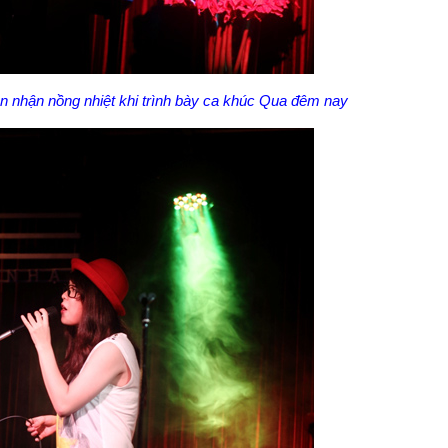
ón nhận nồng nhiệt khi trình bày ca khúc Qua đêm nay