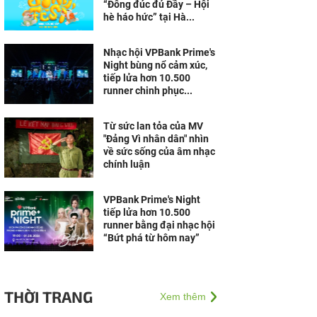
“Đông đúc đủ Đầy – Hội
hè háo hức” tại Hà...
Nhạc hội VPBank Prime's
Night bùng nổ cảm xúc,
tiếp lửa hơn 10.500
runner chinh phục...
Từ sức lan tỏa của MV
"Đảng Vì nhân dân" nhìn
về sức sống của âm nhạc
chính luận
VPBank Prime's Night
tiếp lửa hơn 10.500
runner bằng đại nhạc hội
“Bứt phá từ hôm nay”
THỜI TRANG
Xem thêm