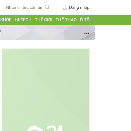
Đăng nhập
 KHỎE
HI-TECH
THẾ GIỚI
THỂ THAO
Ô TÔ
g