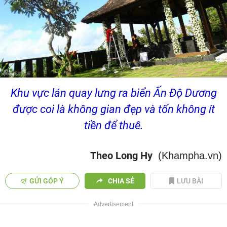
Khu vực lán quay lưng ra biển Ấn Độ Dương
được coi là không gian đẹp và tốn không ít
tiền để thuê.
Theo Long Hy
(Khampha.vn)
GỬI GÓP Ý
CHIA SẺ
LƯU BÀI