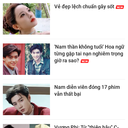
Vẻ đẹp lệch chuẩn gây sốt
'Nam thần không tuổi' Hoa ngữ
từng gặp tai nạn nghiêm trọng
giờ ra sao?
Nam diễn viên đóng 17 phim
vẫn thất bại
Vương Phi: Từ "thiên hậu" C-