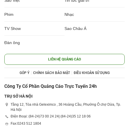
Sao Việt
Tin tức giải trí
Phim
Nhạc
TV Show
Sao Châu Á
Đàn ông
LIÊN HỆ QUẢNG CÁO
GÓP Ý
CHÍNH SÁCH BẢO MẬT
ĐIỀU KHOẢN SỬ DỤNG
Công Ty Cổ Phần Quảng Cáo Trực Tuyến 24h
TRỤ SỞ HÀ NỘI
Tầng 12, Tòa nhà Geleximco , 36 Hoàng Cầu, Phường Ô chợ Dừa, Tp.
Hà Nội
Điện thoại: (84-24)
73 00 24 24
| (84-24)
35 12 18 06
Fax:
0243 512 1804