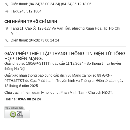
Điện thoại: (84-24)
73 00 24 24
| (84-24)
35 12 18 06
Fax:
0243 512 1804
CHI NHÁNH TP.HỒ CHÍ MINH
Tầng 11, Cao ốc 123-127 Võ Văn Tần, phường Xuân Hòa, Tp. Hồ Chí
Minh.
Điện thoại: (84-28)
73 00 24 24
GIẤY PHÉP THIẾT LẬP TRANG THÔNG TIN ĐIỆN TỬ TỔNG
HỢP TRÊN MẠNG.
Giấy phép số 180/GP-STTTT ngày cấp 11/12/2024 - Sở thông tin và truyền
thông Hà Nội.
Giấy xác nhận thông báo cung cấp dịch vụ Mạng xã hội số 89 /GXN-
PTTH&TTĐT do Cục Phát thanh, Truyền hình và Thông tin Điện tử cấp ngày
13 tháng 6 năm 2025.
Chịu trách nhiệm quản lý nội dung: Phan Minh Tâm - Chủ tịch HĐQT.
Hotline:
0965 08 24 24