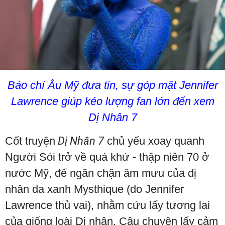
Báo chí Âu Mỹ đưa tin, sự góp mặt Jennifer
Lawrence giúp kéo lượng fan lớn đến xem
Dị Nhân 7
Cốt truyện
Dị Nhân 7
chủ yếu xoay quanh
Người Sói trở về quá khứ - thập niên 70 ở
nước Mỹ, để ngăn chặn âm mưu của dị
nhân da xanh Mysthique (do Jennifer
Lawrence thủ vai), nhằm cứu lấy tương lai
của giống loài Dị nhân. Câu chuyện lấy cảm