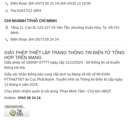
Điện thoại: (84-24)
73 00 24 24
| (84-24)
35 12 18 06
Fax:
0243 512 1804
CHI NHÁNH TP.HỒ CHÍ MINH
Tầng 11, Cao ốc 123-127 Võ Văn Tần, phường Xuân Hòa, Tp. Hồ Chí
Minh.
Điện thoại: (84-28)
73 00 24 24
GIẤY PHÉP THIẾT LẬP TRANG THÔNG TIN ĐIỆN TỬ TỔNG
HỢP TRÊN MẠNG.
Giấy phép số 180/GP-STTTT ngày cấp 11/12/2024 - Sở thông tin và truyền
thông Hà Nội.
Giấy xác nhận thông báo cung cấp dịch vụ Mạng xã hội số 89 /GXN-
PTTH&TTĐT do Cục Phát thanh, Truyền hình và Thông tin Điện tử cấp ngày
13 tháng 6 năm 2025.
Chịu trách nhiệm quản lý nội dung: Phan Minh Tâm - Chủ tịch HĐQT.
Hotline:
0965 08 24 24