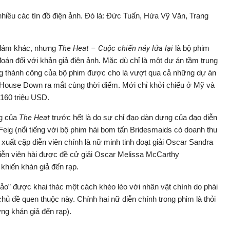
hiều các tín đồ điện ảnh. Đó là: Đức Tuấn, Hứa Vỹ Văn, Trang
 đám khác, nhưng
The Heat – Cuộc chiến nảy lửa lại
là bộ phim
án đối với khản giả điện ảnh. Mặc dù chỉ là một dự án tầm trung
g thành công của bộ phim được cho là vượt qua cả những dự án
 House Down ra mắt cùng thời điểm. Mới chỉ khởi chiếu ở Mỹ và
160 triệu USD.
ng của
The Heat
trước hết là do sự chỉ đạo dàn dựng của đạo diễn
eig (nổi tiếng với bộ phim hài bom tấn Bridesmaids có doanh thu
 xuất cặp diễn viên chính là nữ minh tinh đoạt giải Oscar Sandra
diễn viên hài được đề cử giải Oscar Melissa McCarthy
 khiến khán giả đến rạp.
hảo” được khai thác một cách khéo léo với nhân vật chính do phái
hủ đề quen thuộc này. Chính hai nữ diễn chính trong phim là thỏi
g khán giả đến rạp).