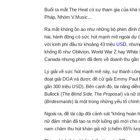
Buổi ra mắt The Heat có sự tham gia của khá n
Pháp, Nhóm V.Music…
Ra mắt không ồn ào như những bộ phim đình
hài, hành động có sức hút mạnh mẽ ngoài dự đo
với kinh phí đầu từ khoảng 43 triệu
USD
, nhưn
khổng lồ như Oblivion, World War Z hay White
Canada nhưng phim đã đem về doanh thu gần 
Lý giải về sức hút mạnh mẽ này, sự thành cô
đoạt giải DGA và được đề cử giải Emmy Paul F
gần 300 triệu USD). Bên cạnh đó, tài năng diễn
Bullock (
The Blind Side, The Proposal
) và nữ 
(
Bridesmaids
) là một trong những yếu tố chính
Ngoài ra, đề tài cặp đôi cảnh sát “không hoàn 
nữ đảm nhận đã tạo ra một luồng gió mới cho c
nam châm thu hút khán giả nữ (chiếm 65% lượn