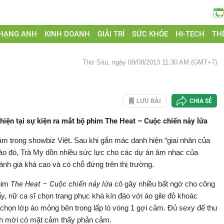
 HẠNG ANH
KINH DOANH
GIẢI TRÍ
SỨC KHỎE
HI-TECH
THẾ
Thứ Sáu, ngày 09/08/2013 11:30 AM (GMT+7)
LƯU BÀI
CHIA SẺ
t hiện tại sự kiện ra mắt bộ phim The Heat – Cuộc chiến nảy lửa
đám trong showbiz Việt. Sau khi gắn mác danh hiện “giai nhân của
ào đó, Trà My dồn nhiều sức lực cho các dự án âm nhạc của
nh giá khá cao và có chỗ đứng trên thị trường.
phim
The Heat – Cuộc chiến nảy lửa
cô gây nhiều bất ngờ cho công
, nữ ca sĩ chọn trang phục khá kín đáo với áo gile đỏ khoác
i chọn lớp áo mỏng bên trong lấp ló vòng 1 gợi cảm. Đủ sexy để thu
ch mời có mặt cảm thấy phản cảm.