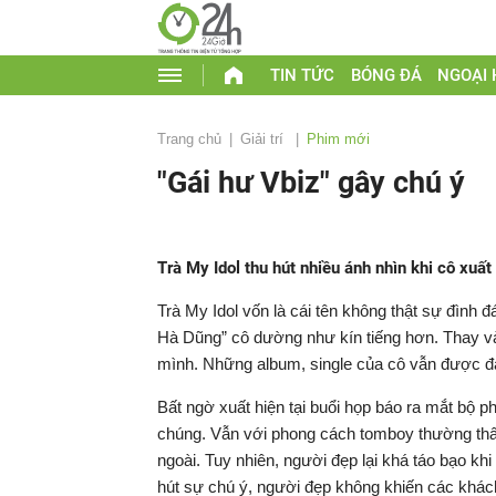
TIN TỨC
BÓNG ĐÁ
NGOẠI
Trang chủ
Giải trí
Phim mới
"Gái hư Vbiz" gây chú ý
Trà My Idol thu hút nhiều ánh nhìn khi cô xuấ
Trà My Idol vốn là cái tên không thật sự đình 
Hà Dũng” cô dường như kín tiếng hơn. Thay v
mình. Những album, single của cô vẫn được đá
Bất ngờ xuất hiện tại buổi họp báo ra mắt bộ 
chúng. Vẫn với phong cách tomboy thường thấy
ngoài. Tuy nhiên, người đẹp lại khá táo bạo kh
hút sự chú ý, người đẹp không khiến các khá