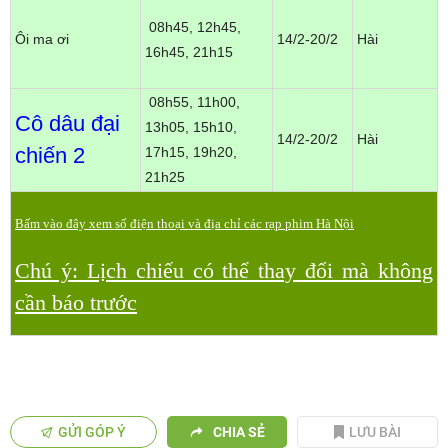
08h45, 12h45,
Ôi ma ơi
14/2-20/2
Hài
16h45, 21h15
08h55, 11h00,
Cô dâu đại
13h05, 15h10,
14/2-20/2
Hài
chiến 2
17h15, 19h20,
21h25
Bấm vào đây xem số điện thoại và địa chỉ các rạp phim Hà Nội
Chú ý: Lịch chiếu có thể thay đổi mà không
cần báo trước
GỬI GÓP Ý
CHIA SẺ
LƯU BÀI