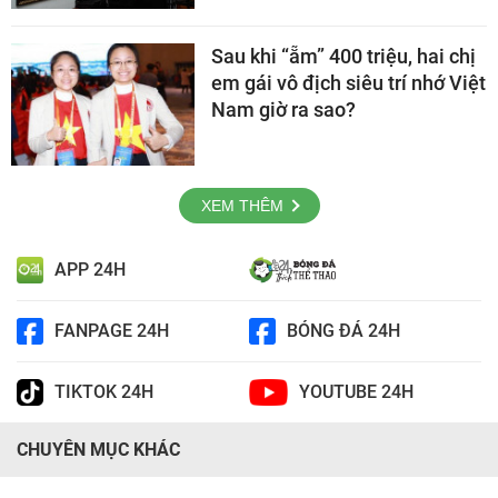
Sau khi “ẵm” 400 triệu, hai chị
em gái vô địch siêu trí nhớ Việt
Nam giờ ra sao?
XEM THÊM
APP 24H
FANPAGE 24H
BÓNG ĐÁ 24H
TIKTOK 24H
YOUTUBE 24H
CHUYÊN MỤC KHÁC