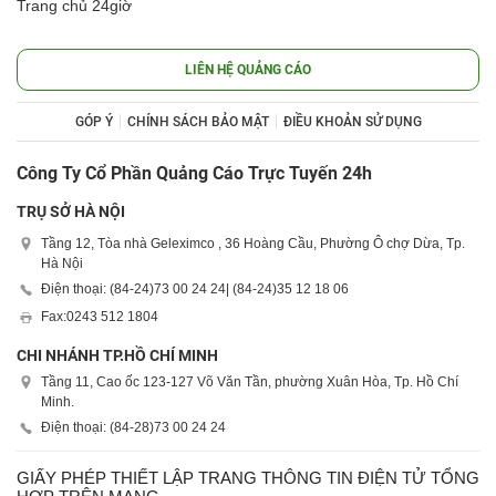
Trang chủ 24giờ
LIÊN HỆ QUẢNG CÁO
GÓP Ý
CHÍNH SÁCH BẢO MẬT
ĐIỀU KHOẢN SỬ DỤNG
Công Ty Cổ Phần Quảng Cáo Trực Tuyến 24h
TRỤ SỞ HÀ NỘI
Tầng 12, Tòa nhà Geleximco , 36 Hoàng Cầu, Phường Ô chợ Dừa, Tp.
Hà Nội
Điện thoại: (84-24)
73 00 24 24
| (84-24)
35 12 18 06
Fax:
0243 512 1804
CHI NHÁNH TP.HỒ CHÍ MINH
Tầng 11, Cao ốc 123-127 Võ Văn Tần, phường Xuân Hòa, Tp. Hồ Chí
Minh.
Điện thoại: (84-28)
73 00 24 24
GIẤY PHÉP THIẾT LẬP TRANG THÔNG TIN ĐIỆN TỬ TỔNG