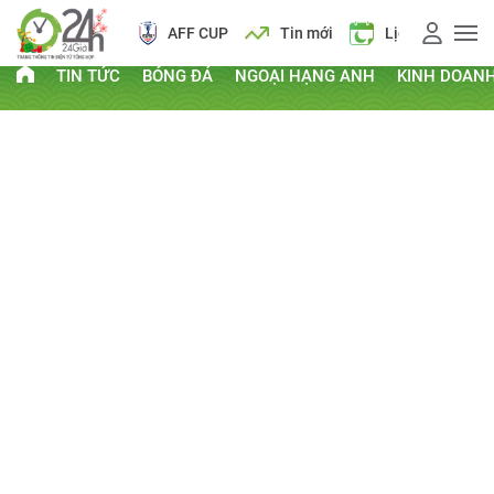
AFF CUP
Tin mới
Lịch vạn niên
TIN TỨC
BÓNG ĐÁ
NGOẠI HẠNG ANH
KINH DOAN
PHI THƯỜNG - KỲ QUẶC
Kỷ lục Guinness
Clip hay
Chuyện lạ
Thứ Tư, ngày 04/12/2013 07:36 AM
CHIA SẺ