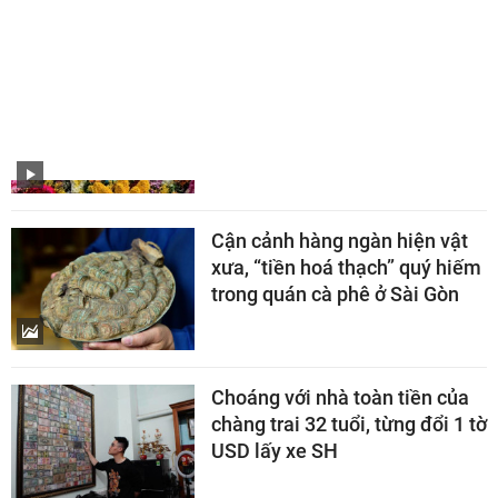
KỈ LỤC VIỆT NAM
Ngắm bó hoa nặng 10 tấn, lập
kỷ lục Việt Nam tại Đà Lạt
Cận cảnh hàng ngàn hiện vật
xưa, “tiền hoá thạch” quý hiếm
trong quán cà phê ở Sài Gòn
Choáng với nhà toàn tiền của
chàng trai 32 tuổi, từng đổi 1 tờ
USD lấy xe SH