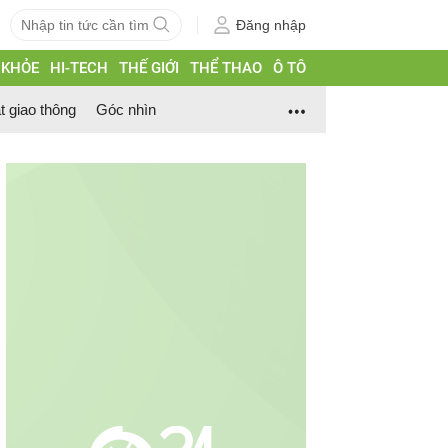
Đăng nhập
 KHỎE
HI-TECH
THẾ GIỚI
THỂ THAO
Ô TÔ
t giao thông
Góc nhìn