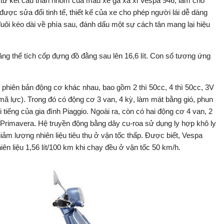
từ kết cấu thân nhôm của mẫu xe ga xa xỉ Vespa 946, làm cho
được sửa đổi tinh tế, thiết kế của xe cho phép người lái dễ dàng
uôi kéo dài về phía sau, đánh dấu một sự cách tân mang lại hiệu
ng thể tích cốp đựng đồ đằng sau lên 16,6 lít. Con số tương ứng
hiên bản động cơ khác nhau, bao gồm 2 thì 50cc, 4 thì 50cc, 3V
ã lực). Trong đó có động cơ 3 van, 4 kỳ, làm mát bằng gió, phun
i tiếng của gia đình Piaggio. Ngoài ra, còn có hai động cơ 4 van, 2
 Primavera. Hệ truyền động bằng dây cu-roa sử dụng ly hợp khô ly
ảm lượng nhiên liệu tiêu thụ ở vận tốc thấp. Được biết, Vespa
iên liệu 1,56 lít/100 km khi chạy đều ở vận tốc 50 km/h.