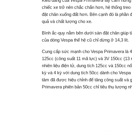
Kiểu dáng của
Vespa Primavera
lấy cảm hứng 
chiếc xe trở nên chắc chắn hơn, hệ thống treo 
đặt chân xuống đất hơn. Bên cạnh đó là phần đ
quả và chất lượng cho xe.
Bình ắc-quy nằm bên dưới sàn đặt chân giúp tă
của dòng Vespa thế hệ cũ chỉ dừng ở 14,3 lít.
Cung cấp sức mạnh cho Vespa Primavera là 4 p
125cc (công suất 11 mã lực) và 3V 150cc (13 m
nhiên liệu điện tử, dung tích 125cc và 150cc nổ
kỳ và 4 kỳ với dung tích 50cc dành cho Vespa
tâm đã được hiệu chỉnh để tăng công suất và gi
Primavera phiên bản 50cc chỉ tiêu thụ lượng nh