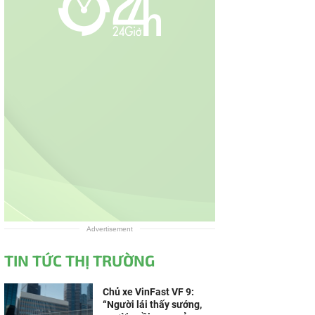
Advertisement
TIN TỨC THỊ TRƯỜNG
Chủ xe VinFast VF 9:
“Người lái thấy sướng,