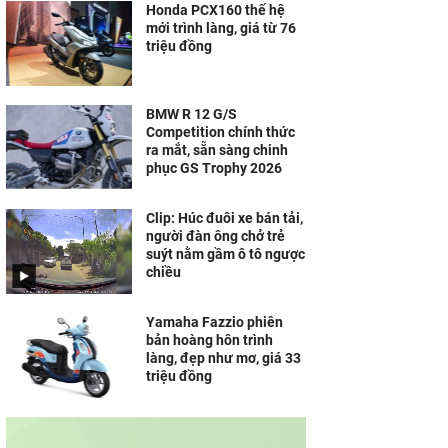
Honda PCX160 thế hệ
mới trình làng, giá từ 76
triệu đồng
BMW R 12 G/S
Competition chính thức
ra mắt, sẵn sàng chinh
phục GS Trophy 2026
Clip: Húc đuôi xe bán tải,
người đàn ông chở trẻ
suýt nằm gầm ô tô ngược
chiều
Yamaha Fazzio phiên
bản hoàng hôn trình
làng, đẹp như mơ, giá 33
triệu đồng