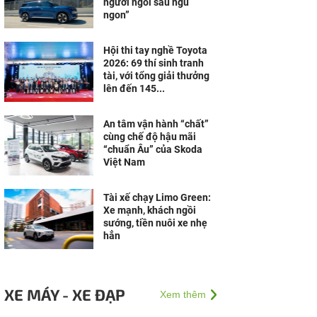
người ngồi sau ngủ
ngon”
Hội thi tay nghề Toyota
2026: 69 thí sinh tranh
tài, với tổng giải thưởng
lên đến 145...
An tâm vận hành “chất”
cùng chế độ hậu mãi
“chuẩn Âu” của Skoda
Việt Nam
Tài xế chạy Limo Green:
Xe mạnh, khách ngồi
sướng, tiền nuôi xe nhẹ
hẳn
XE MÁY - XE ĐẠP
Xem thêm