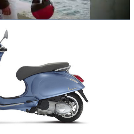
Bật
Toàn
Backward
âm
màn
thanh
hình