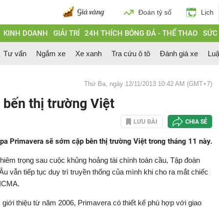
Đoán tỷ số
Lịch
KINH DOANH
GIẢI TRÍ
24H THÍCH BÓNG ĐÁ - THỂ THAO
SỨC
Tư vấn
Ngắm xe
Xe xanh
Tra cứu ô tô
Đánh giá xe
Luậ
Thứ Ba, ngày 12/11/2013 10:42 AM (GMT+7)
bến thị trường Việt
LƯU BÀI
CHIA SẺ
pa Primavera sẽ sớm cập bên thị trường Việt trong tháng 11 này.
hiêm trọng sau cuộc khủng hoảng tài chính toàn cầu, Tập đoàn
u vẫn tiếp tục duy trì truyền thống của mình khi cho ra mắt chiếc
EICMA.
iới thiệu từ năm 2006, Primavera có thiết kế phù hợp với giao