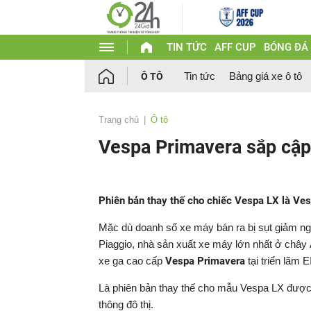
TIN TỨC
AFF CUP
BÓNG ĐÁ
Tin tức
Bảng giá xe ô tô
Ô TÔ
Trang chủ
Ô tô
Vespa Primavera sắp cập 
Phiên bản thay thế cho chiếc Vespa LX là Ves
Mặc dù doanh số xe máy bán ra bị sụt giảm ng
Piaggio, nhà sản xuất xe máy lớn nhất ở chây Â
xe ga cao cấp
Vespa Primavera
tại triển lãm 
Là phiên bản thay thế cho mẫu Vespa LX được g
thông đô thị.