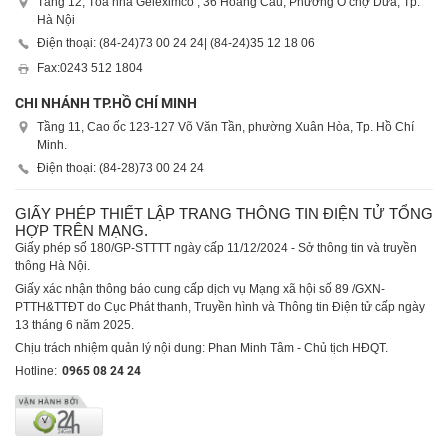
Tầng 12, Tòa nhà Geleximco , 36 Hoàng Cầu, Phường Ô chợ Dừa, Tp.
Hà Nội
Điện thoại: (84-24)
73 00 24 24
| (84-24)
35 12 18 06
Fax:
0243 512 1804
CHI NHÁNH TP.HỒ CHÍ MINH
Tầng 11, Cao ốc 123-127 Võ Văn Tần, phường Xuân Hòa, Tp. Hồ Chí
Minh.
Điện thoại: (84-28)
73 00 24 24
GIẤY PHÉP THIẾT LẬP TRANG THÔNG TIN ĐIỆN TỬ TỔNG
HỢP TRÊN MẠNG.
Giấy phép số 180/GP-STTTT ngày cấp 11/12/2024 - Sở thông tin và truyền
thông Hà Nội.
Giấy xác nhận thông báo cung cấp dịch vụ Mạng xã hội số 89 /GXN-
PTTH&TTĐT do Cục Phát thanh, Truyền hình và Thông tin Điện tử cấp ngày
13 tháng 6 năm 2025.
Chịu trách nhiệm quản lý nội dung: Phan Minh Tâm - Chủ tịch HĐQT.
Hotline:
0965 08 24 24