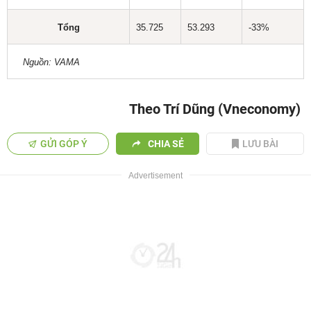
Tổng
35.725
53.293
-33%
Nguồn: VAMA
Theo Trí Dũng (Vneconomy)
GỬI GÓP Ý
CHIA SẺ
LƯU BÀI