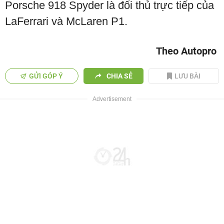
Porsche 918 Spyder là đối thủ trực tiếp của
LaFerrari và McLaren P1.
Theo Autopro
GỬI GÓP Ý
CHIA SẺ
LƯU BÀI