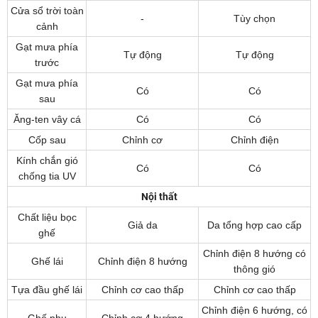
Cửa sổ trời toàn
-
Tùy chọn
cảnh
Gạt mưa phía
Tự động
Tự động
trước
Gạt mưa phía
Có
Có
sau
Ăng-ten vây cá
Có
Có
Cốp sau
Chỉnh cơ
Chỉnh điện
Kính chắn gió
Có
Có
chống tia UV
Nội thất
Chất liệu bọc
Giả da
Da tổng hợp cao cấp
ghế
Chỉnh điện 8 hướng có
Ghế lái
Chỉnh điện 8 hướng
thông gió
Tựa đầu ghế lái
Chỉnh cơ cao thấp
Chỉnh cơ cao thấp
Chỉnh điện 6 hướng, có
Ghế phụ
Chỉnh cơ 4 hướng