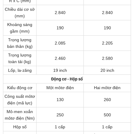
R x C (mm)
Chiều dài cơ sở
2.840
2.840
(mm)
Khoảng sáng
190
190
gầm (mm)
Trọng lượng
2.085
2.205
bản thân (kg)
Trọng lượng
2.460
2.580
toàn tải (kg)
Lốp, la-zăng
19 inch
20 inch
Động cơ - Hộp số
Kiểu động cơ
Một môtơ điện
Hai môtơ điện
Công suất môtơ
130
260
điện (mã lực)
Mô-men xoắn
250
500
môtơ điện (Nm)
Hộp số
1 cấp
1 cấp