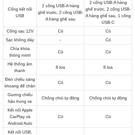
2 cổng USB-A hàng
2 cổng USB-A hàng
Cổng kết nối
ghế trước, 2 cổng USB-
ghế trước, 2 cổng USB-
USB
A hàng ghế sau, 1 cổng
A hàng ghế sau
USB-C
Cổng sạc 12V
Có
Có
Sạc không dây
-
Có
Chìa khóa
Có
Có
thông minh
Hệ thống âm
8 loa
8 loa
thanh
Đèn chiếu sáng
Có
Có
khoang để chân
Gương chiếu
Chống chói tự động
Chống chói tự động
hậu trong xe
Kết nối Apple
CarPlay và
Có
Có
Android Auto
Kết nối USB,