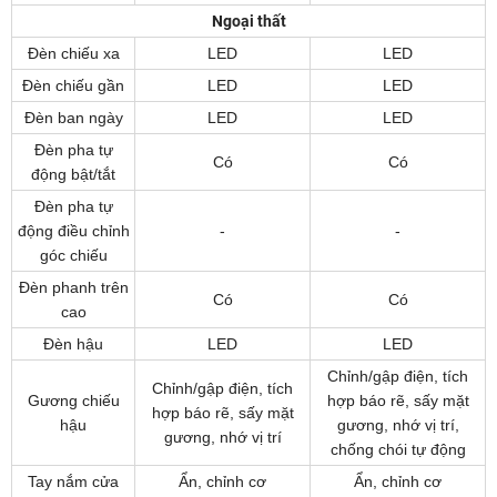
Ngoại thất
Đèn chiếu xa
LED
LED
Đèn chiếu gần
LED
LED
Đèn ban ngày
LED
LED
Đèn pha tự
Có
Có
động bật/tắt
Đèn pha tự
động điều chỉnh
-
-
góc chiếu
Đèn phanh trên
Có
Có
cao
Đèn hậu
LED
LED
Chỉnh/gập điện, tích
Chỉnh/gập điện, tích
Gương chiếu
hợp báo rẽ, sấy mặt
hợp báo rẽ, sấy mặt
hậu
gương, nhớ vị trí,
gương, nhớ vị trí
chống chói tự động
Tay nắm cửa
Ẩn, chỉnh cơ
Ẩn, chỉnh cơ