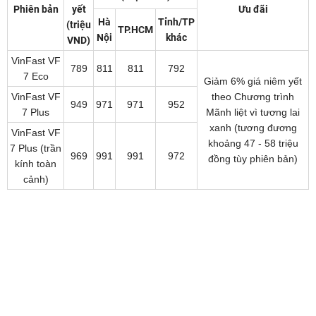
Phiên bản
yết
Ưu đãi
Hà
Tỉnh/TP
(triệu
TP.HCM
Nội
khác
VND)
VinFast VF
789
811
811
792
7 Eco
Giảm 6% giá niêm yết
VinFast VF
theo Chương trình
949
971
971
952
7 Plus
Mãnh liệt vì tương lai
xanh (tương đương
VinFast VF
khoảng 47 - 58 triệu
7 Plus (trần
969
991
991
972
đồng tùy phiên bản)
kính toàn
cảnh)