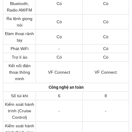
Bluetooth,
Có
Có
Radio AM/FM
Ra lệnh giọng
Có
Có
nói
Đàm thoại rảnh
Có
Có
tay
Phát WiFi
-
Có
Trợ lí ảo
Có
Có
Kết nối điện
thoại thông
VF Connect
VF Connect
minh
Công nghệ an toàn
Số túi khí
6
8
Kiểm soát hành
trình (Cruise
-
-
Control)
Kiểm soát hành