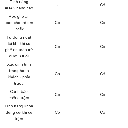
Tính năng
-
Có
ADAS nâng cao
Móc ghế an
toàn cho trẻ em
Có
Có
Isofix
Tự động ngắt
túi khí khi có
Có
Có
ghế an toàn trẻ
dưới 3 tuổi
Xác định tình
trạng hành
Có
Có
khách - phía
trước
Cảnh báo
Có
Có
chống trộm
Tính năng khóa
động cơ khi có
Có
Có
trộm