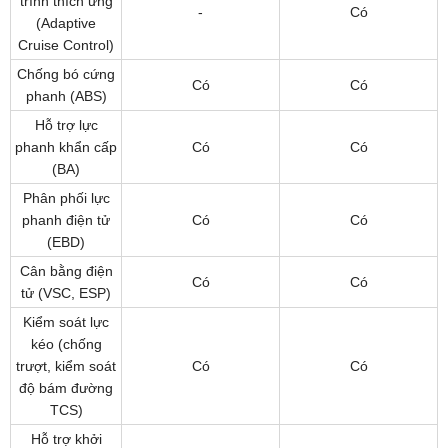
trình thích ứng
-
Có
(Adaptive
Cruise Control)
Chống bó cứng
Có
Có
phanh (ABS)
Hỗ trợ lực
phanh khẩn cấp
Có
Có
(BA)
Phân phối lực
phanh điện tử
Có
Có
(EBD)
Cân bằng điện
Có
Có
tử (VSC, ESP)
Kiểm soát lực
kéo (chống
trượt, kiểm soát
Có
Có
độ bám đường
TCS)
Hỗ trợ khởi