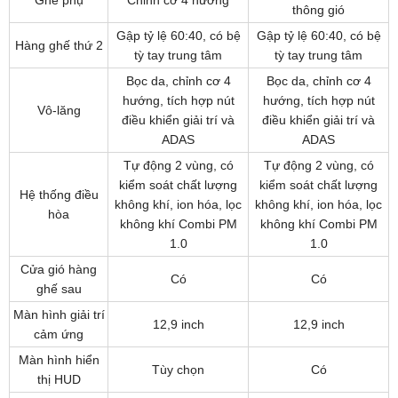
thông gió
Gập tỷ lệ 60:40, có bệ
Gập tỷ lệ 60:40, có bệ
Hàng ghế thứ 2
tỳ tay trung tâm
tỳ tay trung tâm
Bọc da, chỉnh cơ 4
Bọc da, chỉnh cơ 4
hướng, tích hợp nút
hướng, tích hợp nút
Vô-lăng
điều khiển giải trí và
điều khiển giải trí và
ADAS
ADAS
Tự động 2 vùng, có
Tự động 2 vùng, có
kiểm soát chất lượng
kiểm soát chất lượng
Hệ thống điều
không khí, ion hóa, lọc
không khí, ion hóa, lọc
hòa
không khí Combi PM
không khí Combi PM
1.0
1.0
Cửa gió hàng
Có
Có
ghế sau
Màn hình giải trí
12,9 inch
12,9 inch
cảm ứng
Màn hình hiển
Tùy chọn
Có
thị HUD