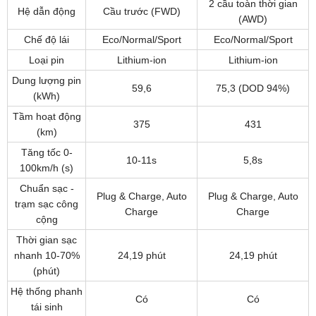
2 cầu toàn thời gian
Hệ dẫn động
Cầu trước (FWD)
(AWD)
Chế độ lái
Eco/Normal/Sport
Eco/Normal/Sport
Loại pin
Lithium-ion
Lithium-ion
Dung lượng pin
59,6
75,3 (DOD 94%)
(kWh)
Tầm hoạt động
375
431
(km)
Tăng tốc 0-
10-11s
5,8s
100km/h (s)
Chuẩn sạc -
Plug & Charge, Auto
Plug & Charge, Auto
trạm sạc công
Charge
Charge
cộng
Thời gian sạc
nhanh 10-70%
24,19 phút
24,19 phút
(phút)
Hệ thống phanh
Có
Có
tái sinh