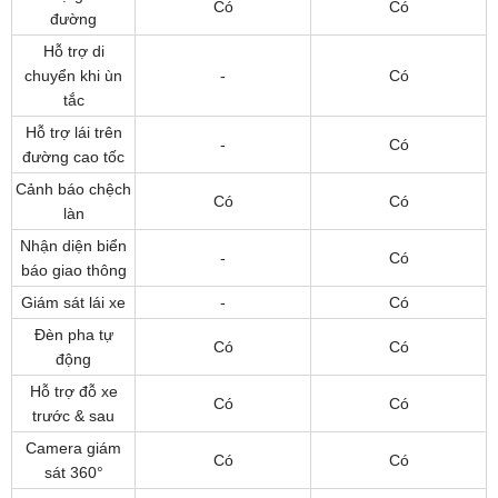
Có
Có
đường
Hỗ trợ di
chuyển khi ùn
-
Có
tắc
Hỗ trợ lái trên
-
Có
đường cao tốc
Cảnh báo chệch
Có
Có
làn
Nhận diện biển
-
Có
báo giao thông
Giám sát lái xe
-
Có
Đèn pha tự
Có
Có
động
Hỗ trợ đỗ xe
Có
Có
trước & sau
Camera giám
Có
Có
sát 360°