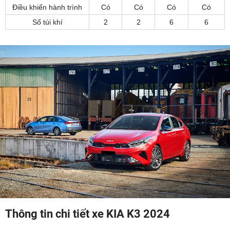
Điều khiển hành trình
Có
Có
Có
Có
Số túi khí
2
2
6
6
Thông tin chi tiết xe KIA K3 2024