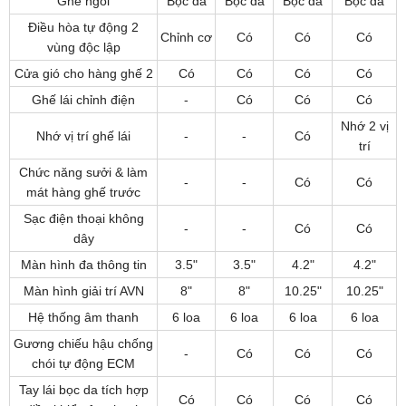
Ghế ngồi
Bọc da
Bọc da
Bọc da
Bọc da
Điều hòa tự động 2
Chỉnh cơ
Có
Có
Có
vùng độc lập
Cửa gió cho hàng ghế 2
Có
Có
Có
Có
Ghế lái chỉnh điện
-
Có
Có
Có
Nhớ 2 vị
Nhớ vị trí ghế lái
-
-
Có
trí
Chức năng sưởi & làm
-
-
Có
Có
mát hàng ghế trước
Sạc điện thoại không
-
-
Có
Có
dây
Màn hình đa thông tin
3.5"
3.5"
4.2"
4.2"
Màn hình giải trí AVN
8"
8"
10.25"
10.25"
Hệ thống âm thanh
6 loa
6 loa
6 loa
6 loa
Gương chiếu hậu chống
-
Có
Có
Có
chói tự động ECM
Tay lái bọc da tích hợp
Có
Có
Có
Có