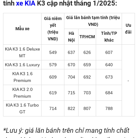
tính
xe KIA
K3 cập nhật tháng 1/2025:
Giá lăn bánh tạm tính (triệu
Giá niêm
VND)
yết
Ưu
Mẫu xe
(triệu
đãi
Hà
Tỉnh/TP
TP.HCM
VND)
Nội
khác
KIA K3 1.6 Deluxe
549
637
626
607
MT
KIA K3 1.6 Luxury
579
670
659
640
KIA K3 1.6
609
704
692
673
Premium
-
KIA K3 2.0
619
715
703
684
Premium
KIA K3 1.6 Turbo
714
822
807
788
GT
*Lưu ý: giá lăn bánh trên chỉ mang tính chất