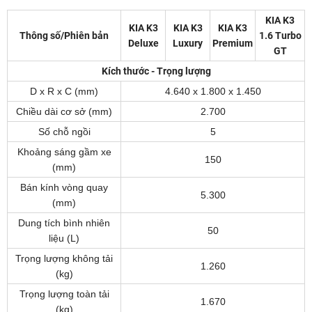
KIA K3
KIA K3
KIA K3
KIA K3
Thông số/Phiên bản
1.6 Turbo
Deluxe
Luxury
Premium
GT
Kích thước - Trọng lượng
D x R x C (mm)
4.640 x 1.800 x 1.450
Chiều dài cơ sở (mm)
2.700
Số chỗ ngồi
5
Khoảng sáng gầm xe
150
(mm)
Bán kính vòng quay
5.300
(mm)
Dung tích bình nhiên
50
liệu (L)
Trọng lượng không tải
1.260
(kg)
Trọng lượng toàn tải
1.670
(kg)