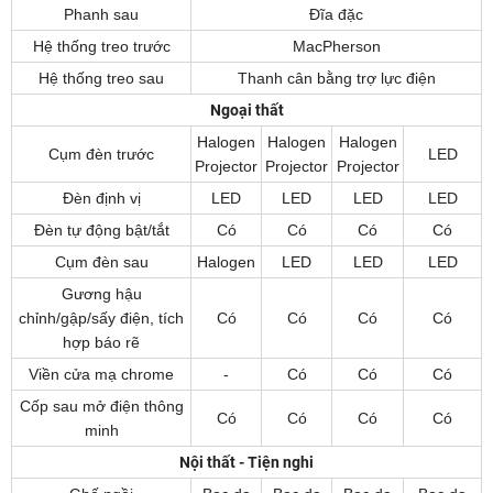
Phanh sau
Đĩa đặc
Hệ thống treo trước
MacPherson
Hệ thống treo sau
Thanh cân bằng trợ lực điện
Ngoại thất
Halogen
Halogen
Halogen
Cụm đèn trước
LED
Projector
Projector
Projector
Đèn định vị
LED
LED
LED
LED
Đèn tự động bật/tắt
Có
Có
Có
Có
Cụm đèn sau
Halogen
LED
LED
LED
Gương hậu
chỉnh/gập/sấy điện, tích
Có
Có
Có
Có
hợp báo rẽ
Viền cửa mạ chrome
-
Có
Có
Có
Cốp sau mở điện thông
Có
Có
Có
Có
minh
Nội thất - Tiện nghi