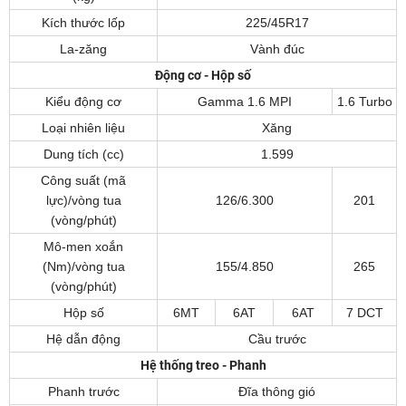
Kích thước lốp
225/45R17
La-zăng
Vành đúc
Động cơ - Hộp số
Kiểu động cơ
Gamma 1.6 MPI
1.6 Turbo
Loại nhiên liệu
Xăng
Dung tích (cc)
1.599
Công suất (mã
lực)/vòng tua
126/6.300
201
(vòng/phút)
Mô-men xoắn
(Nm)/vòng tua
155/4.850
265
(vòng/phút)
Hộp số
6MT
6AT
6AT
7 DCT
Hệ dẫn động
Cầu trước
Hệ thống treo - Phanh
Phanh trước
Đĩa thông gió