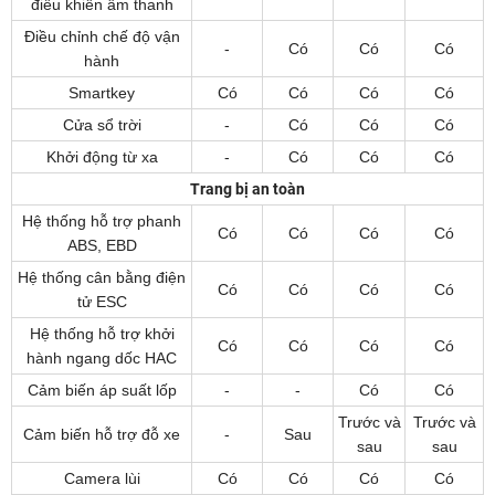
điều khiển âm thanh
Điều chỉnh chế độ vận
-
Có
Có
Có
hành
Smartkey
Có
Có
Có
Có
Cửa sổ trời
-
Có
Có
Có
Khởi động từ xa
-
Có
Có
Có
Trang bị an toàn
Hệ thống hỗ trợ phanh
Có
Có
Có
Có
ABS, EBD
Hệ thống cân bằng điện
Có
Có
Có
Có
tử ESC
Hệ thống hỗ trợ khởi
Có
Có
Có
Có
hành ngang dốc HAC
Cảm biến áp suất lốp
-
-
Có
Có
Trước và
Trước và
Cảm biến hỗ trợ đỗ xe
-
Sau
sau
sau
Camera lùi
Có
Có
Có
Có