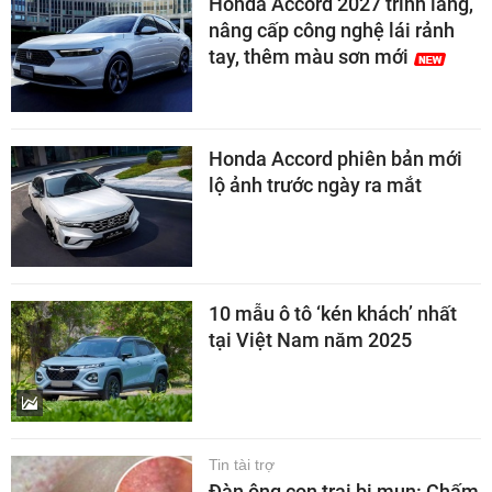
Honda Accord 2027 trình làng,
nâng cấp công nghệ lái rảnh
tay, thêm màu sơn mới
Honda Accord phiên bản mới
lộ ảnh trước ngày ra mắt
10 mẫu ô tô ‘kén khách’ nhất
tại Việt Nam năm 2025
Tin tài trợ
Đàn ông con trai bị mụn: Chấm