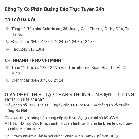
Công Ty Cổ Phần Quảng Cáo Trực Tuyến 24h
TRỤ SỞ HÀ NỘI
Tầng 12, Tòa nhà Geleximco , 36 Hoàng Cầu, Phường Ô chợ Dừa, Tp.
Hà Nội
Điện thoại: (84-24)
73 00 24 24
| (84-24)
35 12 18 06
Fax:
0243 512 1804
CHI NHÁNH TP.HỒ CHÍ MINH
Tầng 11, Cao ốc 123-127 Võ Văn Tần, phường Xuân Hòa, Tp. Hồ Chí
Minh.
Điện thoại: (84-28)
73 00 24 24
GIẤY PHÉP THIẾT LẬP TRANG THÔNG TIN ĐIỆN TỬ TỔNG
HỢP TRÊN MẠNG.
Giấy phép số 180/GP-STTTT ngày cấp 11/12/2024 - Sở thông tin và truyền
thông Hà Nội.
Giấy xác nhận thông báo cung cấp dịch vụ Mạng xã hội số 89 /GXN-
PTTH&TTĐT do Cục Phát thanh, Truyền hình và Thông tin Điện tử cấp ngày
13 tháng 6 năm 2025.
Chịu trách nhiệm quản lý nội dung: Phan Minh Tâm - Chủ tịch HĐQT.