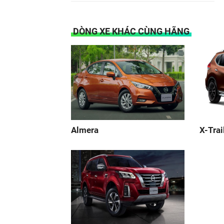
DÒNG XE KHÁC CÙNG HÃNG
Almera
X-Trai