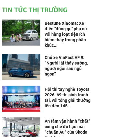
TIN TỨC THỊ TRƯỜNG
Bestune Xiaoma: Xe
điện "đúng gu" phụ nữ
với hàng loạt tiện ích
hiếm thấy trong phân
khúc...
Chủ xe VinFast VF 9:
“Người lái thấy sướng,
người ngồi sau ngủ
ngon”
Hội thi tay nghề Toyota
2026: 69 thí sinh tranh
tài, với tổng giải thưởng
lên đến 145...
An tâm vận hành “chất”
cùng chế độ hậu mãi
“chuẩn Âu” của Skoda