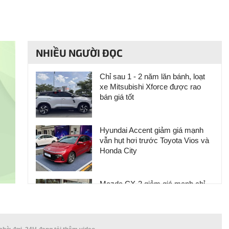
NHIỀU NGƯỜI ĐỌC
Chỉ sau 1 - 2 năm lăn bánh, loạt
xe Mitsubishi Xforce được rao
bán giá tốt
Hyundai Accent giảm giá mạnh
vẫn hụt hơi trước Toyota Vios và
Honda City
Mazda CX-3 giảm giá mạnh chỉ
còn 474 triệu đồng