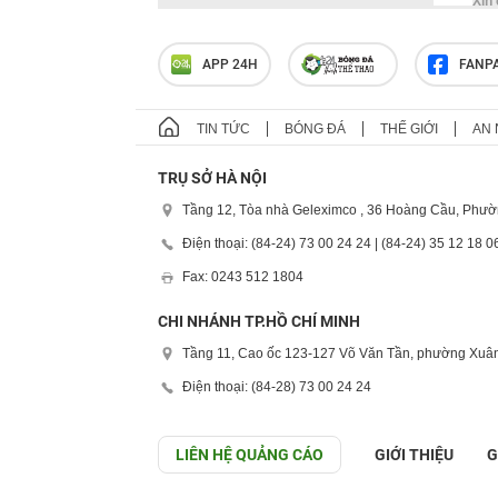
Xin
APP 24H
FANP
TIN TỨC
BÓNG ĐÁ
THẾ GIỚI
AN 
TRỤ SỞ HÀ NỘI
Tầng 12, Tòa nhà Geleximco , 36 Hoàng Cầu, Phườ
Điện thoại: (84-24) 73 00 24 24 | (84-24) 35 12 18 0
Fax: 0243 512 1804
CHI NHÁNH TP.HỒ CHÍ MINH
Tầng 11, Cao ốc 123-127 Võ Văn Tần, phường Xuân
Điện thoại: (84-28) 73 00 24 24
LIÊN HỆ QUẢNG CÁO
GIỚI THIỆU
G