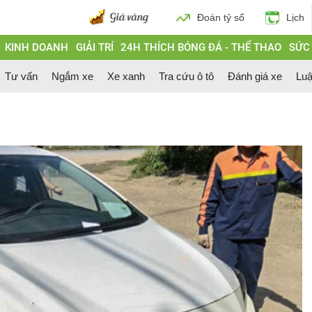
Đoán tỷ số
Lịch
KINH DOANH
GIẢI TRÍ
24H THÍCH BÓNG ĐÁ - THỂ THAO
SỨC
Tư vấn
Ngắm xe
Xe xanh
Tra cứu ô tô
Đánh giá xe
Luậ