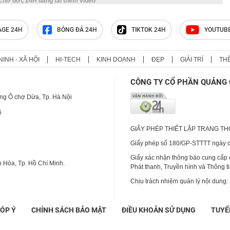
 chờ đợi, 24H đang tải thêm video
Ronaldo khoe 'kho' siêu xe triệu
USD
AGE 24H
BÓNG ĐÁ 24H
TIKTOK 24H
YOUTUB
NINH - XÃ HỘI
HI-TECH
KINH DOANH
ĐẸP
GIẢI TRÍ
TH
CÔNG TY CỔ PHẦN QUẢNG 
ng Ô chợ Dừa, Tp. Hà Nội
6
GIẤY PHÉP THIẾT LẬP TRANG T
Giấy phép số 180/GP-STTTT ngày cấ
Giấy xác nhận thông báo cung cấp
 Hòa, Tp. Hồ Chí Minh.
Phát thanh, Truyền hình và Thông t
Chịu trách nhiệm quản lý nội dung:
ÓP Ý
CHÍNH SÁCH BẢO MẬT
ĐIỀU KHOẢN SỬ DỤNG
TUYỂ