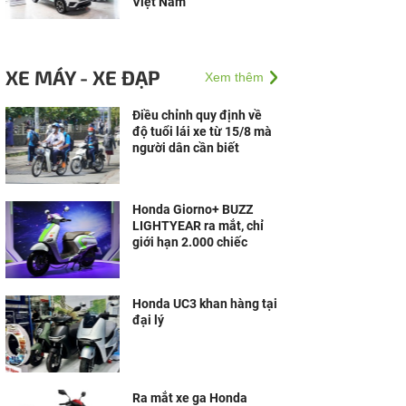
Việt Nam
XE MÁY - XE ĐẠP
Xem thêm
Điều chỉnh quy định về
độ tuổi lái xe từ 15/8 mà
người dân cần biết
Honda Giorno+ BUZZ
LIGHTYEAR ra mắt, chỉ
giới hạn 2.000 chiếc
Honda UC3 khan hàng tại
đại lý
Ra mắt xe ga Honda