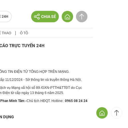
CHIA SẺ
E 24H
Ể THAO
Ô TÔ
CÁO TRỰC TUYẾN 24H
HÔNG TIN ĐIỆN TỬ TỔNG HỢP TRÊN MẠNG.
p 11/12/2024 - Sở thông tin và truyền thông Hà Nội.
 dịch vụ Mạng xã hội số 89 /GXN-PTTH&TTĐT do Cục
in Điện tử cấp ngày 13 tháng 6 năm 2025.
Phan Minh Tâm -
Chủ tịch HĐQT. Hotline:
0965 08 24 24
N DỤNG