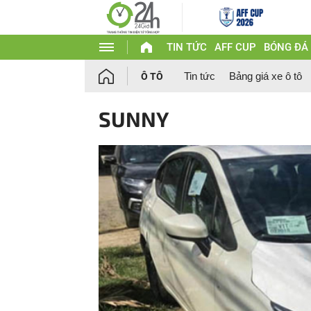
TIN TỨC
AFF CUP
BÓNG ĐÁ
Tin tức
Bảng giá xe ô tô
Ô TÔ
SUNNY