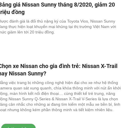
Bảng giá Nissan Sunny tháng 8/2020, giảm 20
triệu đồng
Được đánh giá là đối thủ nặng ký của Toyota Vios, Nissan Sunny
đang thực hiện loạt khuyến mại khủng tại thị trường Việt Nam với
mức giảm lên tới 20 triệu đồng.
Chọn xe Nissan cho gia đình trẻ: Nissan X-Trail
hay Nissan Sunny?
Bằng việc trang bị những công nghệ hiện đại cho xe như hệ thống
camera quan sát xung quanh, chìa khóa thông minh với nút ấn khởi
động, màn hình kết nối điện thoại… cùng thiết kế trẻ trung, năng
động Nissan Sunny Q-Series & Nissan X-Trail V-Series là lựa chọn
đáng cân nhắc cho những ai đang tìm kiếm một mẫu xe bền bỉ, linh
hoạt nhưng không kém phần thông minh và tiết kiệm nhiên liệu.