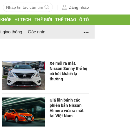
Đăng nhập
 KHỎE
HI-TECH
THẾ GIỚI
THỂ THAO
Ô TÔ
t giao thông
Góc nhìn
Xe mới ra mắt,
Nissan Sunny thế hệ
cũ hút khách lạ
thường
Giá lăn bánh các
phiên bản Nissan
Almera vừa ra mắt
tại Việt Nam