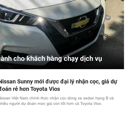
dành cho khách hàng chạy dịch vụ
Nissan Sunny mới được đại lý nhận cọc, giá dự
đoán rẻ hơn Toyota Vios
Nissan Việt Nam chính thức nhận cọc dòng xe sedan hạng B và
nhiều người dự đoán mức giá còn tốt hơn cả Toyota Vios.