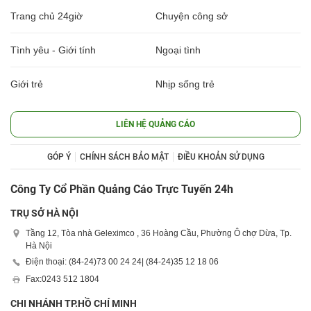
Trang chủ 24giờ
Chuyện công sở
Tình yêu - Giới tính
Ngoại tình
Giới trẻ
Nhịp sống trẻ
LIÊN HỆ QUẢNG CÁO
GÓP Ý
CHÍNH SÁCH BẢO MẬT
ĐIỀU KHOẢN SỬ DỤNG
Công Ty Cổ Phần Quảng Cáo Trực Tuyến 24h
TRỤ SỞ HÀ NỘI
Tầng 12, Tòa nhà Geleximco , 36 Hoàng Cầu, Phường Ô chợ Dừa, Tp.
Hà Nội
Điện thoại: (84-24)
73 00 24 24
| (84-24)
35 12 18 06
Fax:
0243 512 1804
CHI NHÁNH TP.HỒ CHÍ MINH