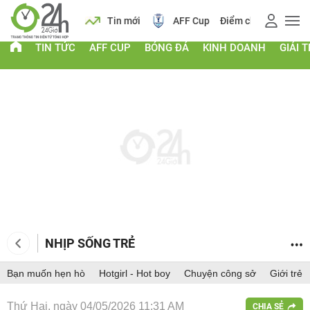
 vàng
Lịch
Tin mới
AFF Cup
Điểm chuẩn 2026
TIN TỨC
AFF CUP
BÓNG ĐÁ
KINH DOANH
GIẢI T
NHỊP SỐNG TRẺ
Bạn muốn hẹn hò
Hotgirl - Hot boy
Chuyện công sở
Giới trẻ
Thứ Hai, ngày 04/05/2026 11:31 AM
CHIA SẺ