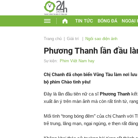
TIN TỨC
BÓNG ĐÁ
NGOẠI
Trang chủ
Giải trí
Ngôi sao điện ảnh
Phương Thanh lần đầu là
Phim Việt Nam hay
Sự kiện:
Chị Chanh đã chọn biển Vũng Tàu làm nơi lưu 
bộ phim Chào tình yêu!
Đây là lần đầu tiên nữ ca sĩ
Phương Thanh
kết
xuất ăn ý trên màn ảnh mà còn rất tình tứ, rạ
Mối tình “trong bóng đêm” của chị Chanh với T
trẻ trung, lãng mạn, ngại ngùng, e thẹn rất đán