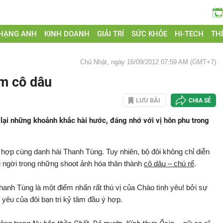
 HẠNG ANH
KINH DOANH
GIẢI TRÍ
SỨC KHỎE
HI-TECH
THẾ
Chủ Nhật, ngày 16/09/2012 07:59 AM (GMT+7)
m cô dâu
LƯU BÀI
CHIA SẺ
lại những khoảnh khắc hài hước, đáng nhớ với vị hôn phu trong
 hợp cùng danh hài Thanh Tùng. Tuy nhiên, bộ đôi không chỉ diễn
ng ngời trong những shoot ảnh hóa thân thành
cô dâu – chú rể
.
hanh Tùng là một điểm nhấn rất thú vị của Chào tình yêu! bởi sự
g yêu của đôi bạn tri kỷ tâm đầu ý hợp.