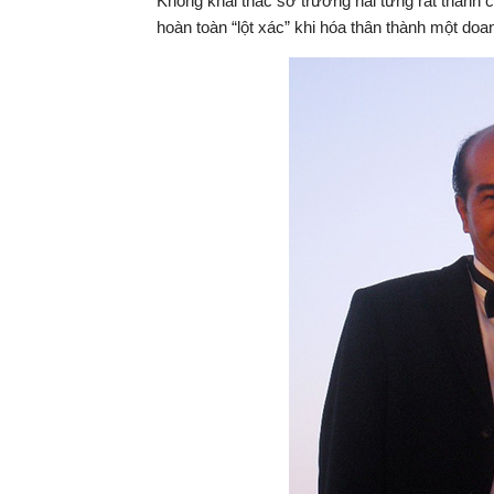
Không khai thác sở trường hài từng rất thành 
hoàn toàn “lột xác” khi hóa thân thành một doan