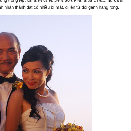
công trong
Nụ hôn thần Chết, Đẻ mướn, Kính thưa Ôsin…
, nữ ca sĩ
h nhân thành đạt có nhiều bí mật, đi lên từ đôi gánh hàng rong.