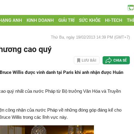
 HẠNG ANH
KINH DOANH
GIẢI TRÍ
SỨC KHỎE
HI-TECH
THẾ
Thứ Ba, ngày 19/02/2013 14:39 PM (GMT+7)
chương cao quý
LƯU BÀI
CHIA SẺ
Bruce Willis được vinh danh tại Paris khi anh nhận được Huân
 cao quý nhất của nước Pháp từ Bộ trưởng Văn Hóa và Truyền
iện công nhận của nước Pháp về những đóng góp đáng kể cho
uce Willis trong các lĩnh vực này.