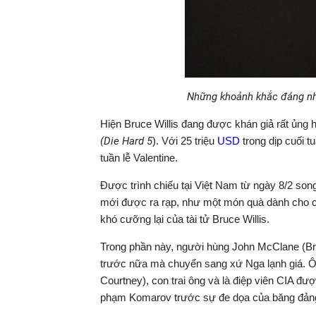
Những khoảnh khắc đáng nhớ
Hiện Bruce Willis đang được khán giả rất ủng 
(Die Hard 5
). Với 25 triệu
USD
trong dịp cuối 
tuần lễ Valentine.
Được trình chiếu tại Việt Nam từ ngày 8/2 song
mới được ra rạp, như một món quà dành cho c
khó cưỡng lại của tài tử Bruce Willis.
Trong phần này, người hùng John McClane (Bru
trước nữa mà chuyển sang xứ Nga lạnh giá. Ôn
Courtney), con trai ông và là điệp viên CIA đư
phạm Komarov trước sự đe dọa của băng đảng 