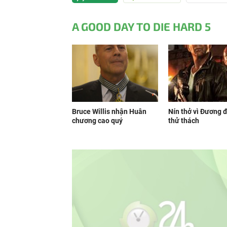
A GOOD DAY TO DIE HARD 5
Bruce Willis nhận Huân
Nín thở vì Đương 
chương cao quý
thử thách