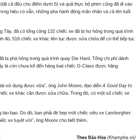
(tất cả đều cho điểm dưới 5) và quả thực bộ phim cũng đã đi vào
ơng hiệu có sẵn, những pha hành động mãn nhãn và cả tên tuổi
g Tây, đã có tổng cộng 132 chiếc xe đã bị hư hỏng trong quá trình
nh đó, 518 chiếc xe khác liên tục được sửa chữa để có thể tiếp tục
ã bị phá hỏng trong quá trình quay Die Hard. Tổng chi phí dành
Đấy là còn chưa kể đến hàng loạt chiếc G-Class được hãng
 tái sử dụng được nữa", ông John Moore, đạo diễn
A Good Day to
chiếc xe khác cần được sửa chữa. Trong đó, có một số chiếc xe
 táo bạo. Do đó, bạn phải đè bẹp một chiếc siêu xe Lamborghini
hiếc xe tuyệt vời", ông Moore cho biết thêm.
Theo Bảo Hòa
(Khampha.vn)