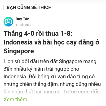
BẠN CŨNG SẼ THÍCH
Duy Tân
11 giờ trước
Thắng 4-0 rồi thua 1-8:
Indonesia và bài học cay đắng ở
Singapore
Lịch sử đối đầu trên đất Singapore mang
đến nhiều kỷ niệm trái ngược cho
Indonesia. Đội bóng xứ vạn đảo từng có
những chiến thắng đậm, nhưng cũng nhiều
lần nhận thất bại nặng nề. Trước cuộc đối
đầu quan trọng tại AFF Cup 2026, thành
Xem thêm