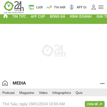
 vàng
Lịch
Tin mới
AFF Cup
Giá vàng
TIN TỨC
AFF CUP
BÓNG ĐÁ
KINH DOANH
GIẢI T
MEDIA
Podcast
Magazine
Video
Infographics
Quiz
Thứ Sáu, ngày 19/01/2024 10:00 AM
CHIA SẺ