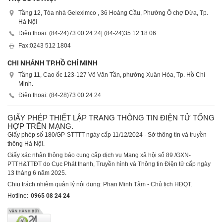
Tầng 12, Tòa nhà Geleximco , 36 Hoàng Cầu, Phường Ô chợ Dừa, Tp.
Hà Nội
Điện thoại: (84-24)
73 00 24 24
| (84-24)
35 12 18 06
Fax:
0243 512 1804
CHI NHÁNH TP.HỒ CHÍ MINH
Tầng 11, Cao ốc 123-127 Võ Văn Tần, phường Xuân Hòa, Tp. Hồ Chí
Minh.
Điện thoại: (84-28)
73 00 24 24
GIẤY PHÉP THIẾT LẬP TRANG THÔNG TIN ĐIỆN TỬ TỔNG
HỢP TRÊN MẠNG.
Giấy phép số 180/GP-STTTT ngày cấp 11/12/2024 - Sở thông tin và truyền
thông Hà Nội.
Giấy xác nhận thông báo cung cấp dịch vụ Mạng xã hội số 89 /GXN-
PTTH&TTĐT do Cục Phát thanh, Truyền hình và Thông tin Điện tử cấp ngày
13 tháng 6 năm 2025.
Chịu trách nhiệm quản lý nội dung: Phan Minh Tâm - Chủ tịch HĐQT.
Hotline:
0965 08 24 24