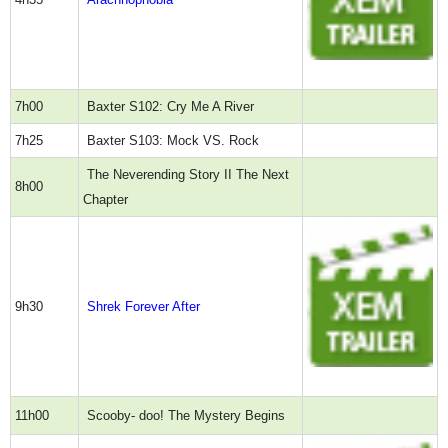
7h00
Baxter S102: Cry Me A River
7h25
Baxter S103: Mock VS. Rock
The Neverending Story II The Next
8h00
Chapter
9h30
Shrek Forever After
11h00
Scooby- doo! The Mystery Begins