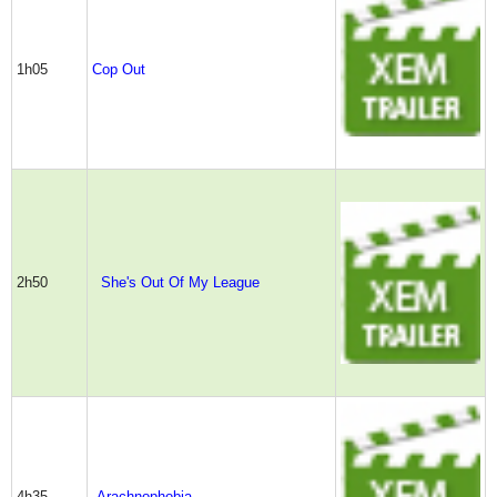
1h05
Cop Out
2h50
She's Out Of My League
4h35
Arachnophobia