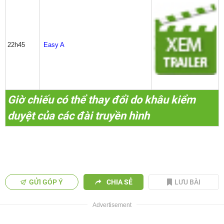
22h45
Easy A
Giờ chiếu có thể thay đổi do khâu kiểm
duyệt của các đài truyền hình
GỬI GÓP Ý
CHIA SẺ
LƯU BÀI