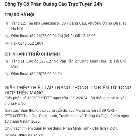
Công Ty Cổ Phần Quảng Cáo Trực Tuyến 24h
TRỤ SỞ HÀ NỘI
Tầng 12, Tòa nhà Geleximco , 36 Hoàng Cầu, Phường Ô chợ Dừa, Tp.
Hà Nội
Điện thoại: (84-24)
73 00 24 24
| (84-24)
35 12 18 06
Fax:
0243 512 1804
CHI NHÁNH TP.HỒ CHÍ MINH
Tầng 11, Cao ốc 123-127 Võ Văn Tần, phường Xuân Hòa, Tp. Hồ Chí
Minh.
Điện thoại: (84-28)
73 00 24 24
GIẤY PHÉP THIẾT LẬP TRANG THÔNG TIN ĐIỆN TỬ TỔNG
HỢP TRÊN MẠNG.
Giấy phép số 180/GP-STTTT ngày cấp 11/12/2024 - Sở thông tin và truyền
thông Hà Nội.
Giấy xác nhận thông báo cung cấp dịch vụ Mạng xã hội số 89 /GXN-
PTTH&TTĐT do Cục Phát thanh, Truyền hình và Thông tin Điện tử cấp ngày
13 tháng 6 năm 2025.
Chịu trách nhiệm quản lý nội dung: Phan Minh Tâm - Chủ tịch HĐQT.
Hotline:
0965 08 24 24