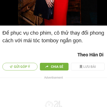
Để phục vụ cho phim, cô thử thay đổi phong
cách với mái tóc tomboy ngắn gọn.
Theo Hân Di
GỬI GÓP Ý
CHIA SẺ
LƯU BÀI