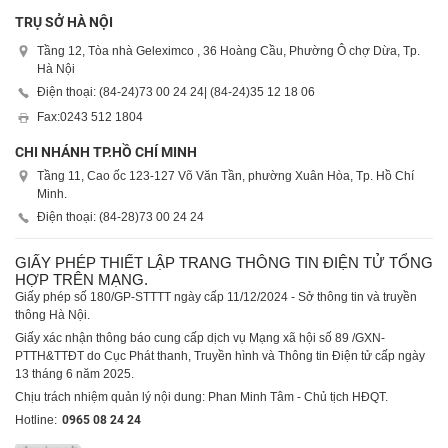
TRỤ SỞ HÀ NỘI
Tầng 12, Tòa nhà Geleximco , 36 Hoàng Cầu, Phường Ô chợ Dừa, Tp.
Hà Nội
Điện thoại: (84-24)
73 00 24 24
| (84-24)
35 12 18 06
Fax:
0243 512 1804
CHI NHÁNH TP.HỒ CHÍ MINH
Tầng 11, Cao ốc 123-127 Võ Văn Tần, phường Xuân Hòa, Tp. Hồ Chí
Minh.
Điện thoại: (84-28)
73 00 24 24
GIẤY PHÉP THIẾT LẬP TRANG THÔNG TIN ĐIỆN TỬ TỔNG
HỢP TRÊN MẠNG.
Giấy phép số 180/GP-STTTT ngày cấp 11/12/2024 - Sở thông tin và truyền
thông Hà Nội.
Giấy xác nhận thông báo cung cấp dịch vụ Mạng xã hội số 89 /GXN-
PTTH&TTĐT do Cục Phát thanh, Truyền hình và Thông tin Điện tử cấp ngày
13 tháng 6 năm 2025.
Chịu trách nhiệm quản lý nội dung: Phan Minh Tâm - Chủ tịch HĐQT.
Hotline:
0965 08 24 24