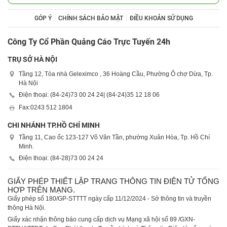
GÓP Ý
CHÍNH SÁCH BẢO MẬT
ĐIỀU KHOẢN SỬ DỤNG
Công Ty Cổ Phần Quảng Cáo Trực Tuyến 24h
TRỤ SỞ HÀ NỘI
Tầng 12, Tòa nhà Geleximco , 36 Hoàng Cầu, Phường Ô chợ Dừa, Tp.
Hà Nội
Điện thoại: (84-24)
73 00 24 24
| (84-24)
35 12 18 06
Fax:
0243 512 1804
CHI NHÁNH TP.HỒ CHÍ MINH
Tầng 11, Cao ốc 123-127 Võ Văn Tần, phường Xuân Hòa, Tp. Hồ Chí
Minh.
Điện thoại: (84-28)
73 00 24 24
GIẤY PHÉP THIẾT LẬP TRANG THÔNG TIN ĐIỆN TỬ TỔNG
HỢP TRÊN MẠNG.
Giấy phép số 180/GP-STTTT ngày cấp 11/12/2024 - Sở thông tin và truyền
thông Hà Nội.
Giấy xác nhận thông báo cung cấp dịch vụ Mạng xã hội số 89 /GXN-