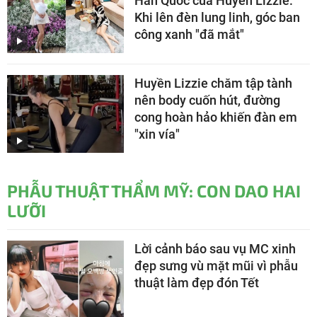
Hàn Quốc của Huyền Lizzie:
Khi lên đèn lung linh, góc ban
công xanh "đã mắt"
Huyền Lizzie chăm tập tành
nên body cuốn hút, đường
cong hoàn hảo khiến đàn em
"xin vía"
PHẪU THUẬT THẨM MỸ: CON DAO HAI
LƯỠI
Lời cảnh báo sau vụ MC xinh
đẹp sưng vù mặt mũi vì phẫu
thuật làm đẹp đón Tết