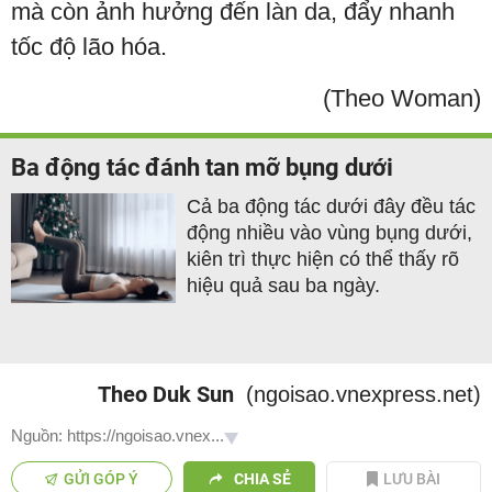
mà còn ảnh hưởng đến làn da, đẩy nhanh
tốc độ lão hóa.
(Theo Woman)
Ba động tác đánh tan mỡ bụng dưới
Cả ba động tác dưới đây đều tác
động nhiều vào vùng bụng dưới,
kiên trì thực hiện có thể thấy rõ
hiệu quả sau ba ngày.
Theo Duk Sun
(ngoisao.vnexpress.net)
Nguồn: https://ngoisao.vnex...
GỬI GÓP Ý
CHIA SẺ
LƯU BÀI