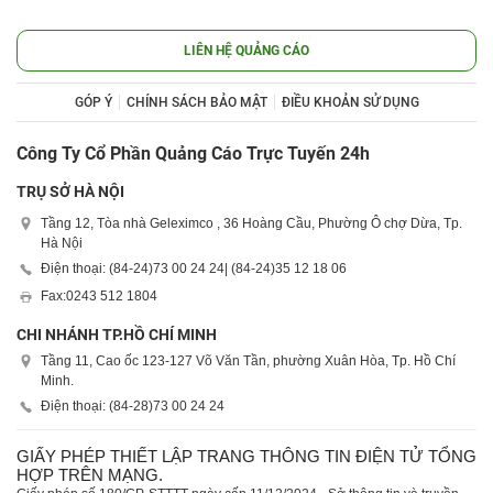
LIÊN HỆ QUẢNG CÁO
GÓP Ý
CHÍNH SÁCH BẢO MẬT
ĐIỀU KHOẢN SỬ DỤNG
Công Ty Cổ Phần Quảng Cáo Trực Tuyến 24h
TRỤ SỞ HÀ NỘI
Tầng 12, Tòa nhà Geleximco , 36 Hoàng Cầu, Phường Ô chợ Dừa, Tp.
Hà Nội
Điện thoại: (84-24)
73 00 24 24
| (84-24)
35 12 18 06
Fax:
0243 512 1804
CHI NHÁNH TP.HỒ CHÍ MINH
Tầng 11, Cao ốc 123-127 Võ Văn Tần, phường Xuân Hòa, Tp. Hồ Chí
Minh.
Điện thoại: (84-28)
73 00 24 24
GIẤY PHÉP THIẾT LẬP TRANG THÔNG TIN ĐIỆN TỬ TỔNG
HỢP TRÊN MẠNG.