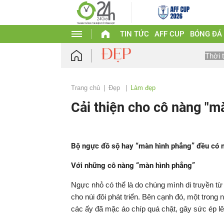
TIN TỨC
AFF CUP
BÓNG ĐÁ
Thời 
Trang chủ
Đẹp
Làm đẹp
Cải thiện cho cô nàng "m
Bộ ngực đồ sộ hay “màn hình phẳng” đều có n
Với những cô nàng “màn hình phẳng”
Ngực nhỏ có thể là do chúng mình di truyền t
cho núi đôi phát triển. Bên cạnh đó, một trong
các ấy đã mặc áo chíp quá chật, gây sức ép l