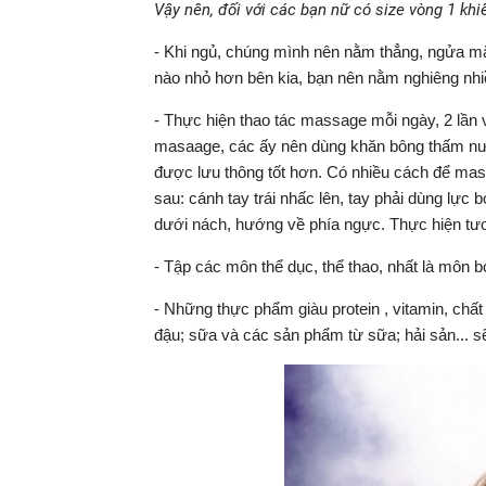
Vậy nên, đối với các bạn nữ có size vòng 1 khi
- Khi ngủ, chúng mình nên nằm thẳng, ngửa mặ
nào nhỏ hơn bên kia, bạn nên nằm nghiêng nhi
- Thực hiện thao tác massage mỗi ngày, 2 lần v
masaage, các ấy nên dùng khăn bông thấm nư
được lưu thông tốt hơn. Có nhiều cách để mas
sau: cánh tay trái nhấc lên, tay phải dùng lực 
dưới nách, hướng về phía ngực. Thực hiện tươn
- Tập các môn thể dục, thể thao, nhất là môn b
- Những thực phẩm giàu protein , vitamin, chất
đậu; sữa và các sản phẩm từ sữa; hải sản... s