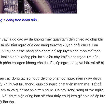
g 1 căng tròn hoàn hảo.
ư vậy là do các ấy đã không mấy quan tâm đến chiếc áo chíp khi
ể là bởi bầu ngực của các nàng thường xuyên phải chịu sự va
 Ví dụ như các nàng nào chăm chỉ tập luyện các môn thể thao
oại áo chíp không phù hợp, điều này khiến cho trọng lực của
ành phần collagen không còn đủ để giúp ngực căng và bầu vú sẽ bị
ên tập các động tác ép ngực để cho phần cơ ngực nằm ngay dưới
 khí huyết lưu thông, giúp cơ ngực phát triển mạnh mẽ. Tất cả
ầm tạ và giữ chặt phía trên ngực. Hai tay song song trước ngực,
g. Nếu thực hiện đúng bạn sẽ cảm thấy cơ bị kéo giãn và có áp lực
t lần tập.