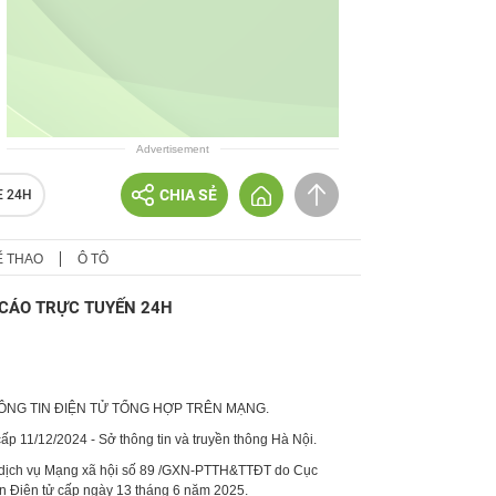
Advertisement
CHIA SẺ
E 24H
Ể THAO
Ô TÔ
CÁO TRỰC TUYẾN 24H
HÔNG TIN ĐIỆN TỬ TỔNG HỢP TRÊN MẠNG.
p 11/12/2024 - Sở thông tin và truyền thông Hà Nội.
 dịch vụ Mạng xã hội số 89 /GXN-PTTH&TTĐT do Cục
in Điện tử cấp ngày 13 tháng 6 năm 2025.