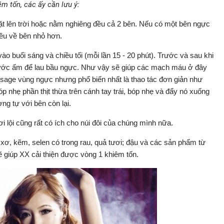
êm tốn, các ấy cần lưu ý:
t lên trời hoặc nằm nghiêng đều cả 2 bên. Nếu có một bên ngực
ều về bên nhỏ hơn.
ào buổi sáng và chiều tối (mỗi lần 15 - 20 phút). Trước và sau khi
ớc ấm để lau bầu ngực. Như vậy sẽ giúp các mạch máu ở đây
sage vùng ngực nhưng phổ biến nhất là thao tác đơn giản như
bóp nhẹ phần thịt thừa trên cánh tay trái, bóp nhẹ và đẩy nó xuống
g tự với bên còn lại.
ơi lội cũng rất có ích cho núi đôi của chúng mình nữa.
 xơ, kẽm, selen có trong rau, quả tươi; đậu và các sản phẩm từ
ẽ giúp XX cải thiện được vòng 1 khiêm tốn.