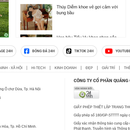
Thúy Diễm khoe vẻ gợi cảm với
bụng bầu
Hoa hậu Tiểu Vy khoe nhan sắc
ngọt ngào sau 8 năm đăng quang
Hoa hậu Việt Nam
AGE 24H
BÓNG ĐÁ 24H
TIKTOK 24H
YOUTUB
Học vấn, ngoại hình và chiều cao
NINH - XÃ HỘI
HI-TECH
KINH DOANH
ĐẸP
GIẢI TRÍ
TH
của thí sinh Hoa hậu Việt Nam
2026
CÔNG TY CỔ PHẦN QUẢNG 
ng Ô chợ Dừa, Tp. Hà Nội
6
GIẤY PHÉP THIẾT LẬP TRANG T
Giấy phép số 180/GP-STTTT ngày cấ
Giấy xác nhận thông báo cung cấp
 Hòa, Tp. Hồ Chí Minh.
Phát thanh, Truyền hình và Thông t