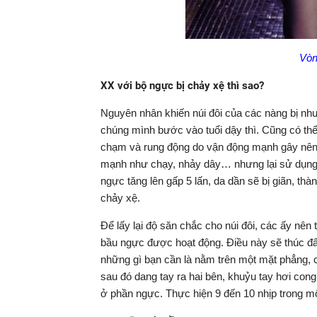
Vòn
XX với bộ ngực bị chảy xệ thì sao?
Nguyên nhân khiến núi đôi của các nàng bị nh
chúng mình bước vào tuổi dậy thì. Cũng có th
chạm và rung động do vận động mạnh gây nên.
mạnh như chạy, nhảy dây… nhưng lại sử dụng l
ngực tăng lên gấp 5 lấn, da dần sẽ bị giãn, th
chảy xệ.
Để lấy lại độ săn chắc cho núi đôi, các ấy n
bầu ngực được hoạt động. Điều này sẽ thúc đẩy
những gì bạn cần là nằm trên một mặt phẳng, c
sau đó dang tay ra hai bên, khuỷu tay hơi con
ở phần ngực. Thực hiện 9 đến 10 nhịp trong mộ