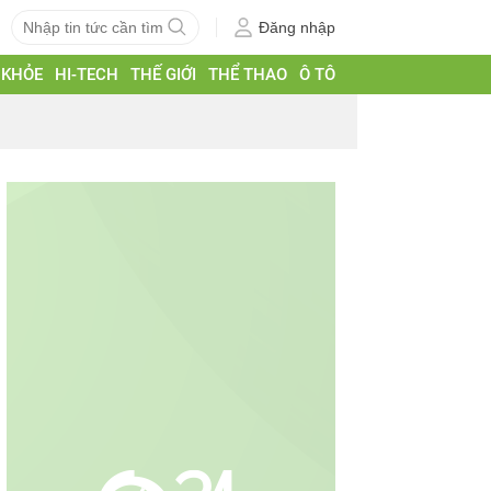
Đăng nhập
 KHỎE
HI-TECH
THẾ GIỚI
THỂ THAO
Ô TÔ