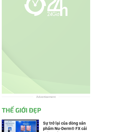
Advertisement
THẾ GIỚI ĐẸP
Sự trở lại của dòng sản
phẩm Nu-Derm® FX cải