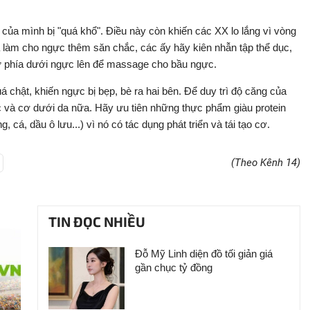
ôi của mình bị "quá khổ". Điều này còn khiến các XX lo lắng vì vòng
và làm cho ngực thêm săn chắc, các ấy hãy kiên nhẫn tập thể dục,
từ phía dưới ngực lên để massage cho bầu ngực.
 chật, khiến ngực bị bẹp, bè ra hai bên. Để duy trì độ căng của
c và cơ dưới da nữa. Hãy ưu tiên những thực phẩm giàu protein
, cá, dầu ô lưu...) vì nó có tác dụng phát triển và tái tạo cơ.
(Theo Kênh 14)
TIN ĐỌC NHIỀU
Đỗ Mỹ Linh diện đồ tối giản giá
gần chục tỷ đồng