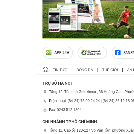
APP 24H
FANP
TIN TỨC
BÓNG ĐÁ
THẾ GIỚI
AN 
TRỤ SỞ HÀ NỘI
Tầng 12, Tòa nhà Geleximco , 36 Hoàng Cầu, Phườ
Điện thoại: (84-24) 73 00 24 24 | (84-24) 35 12 18 0
Fax: 0243 512 1804
CHI NHÁNH TP.HỒ CHÍ MINH
Tầng 11, Cao ốc 123-127 Võ Văn Tần, phường Xuân