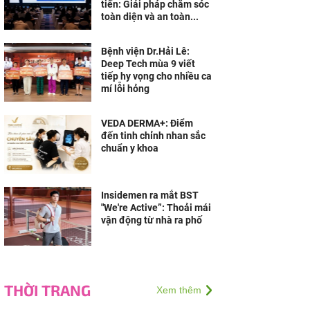
tiến: Giải pháp chăm sóc
toàn diện và an toàn...
Bệnh viện Dr.Hải Lê:
Deep Tech mùa 9 viết
tiếp hy vọng cho nhiều ca
mí lỗi hỏng
VEDA DERMA+: Điểm
đến tinh chỉnh nhan sắc
chuẩn y khoa
Insidemen ra mắt BST
"We're Active”: Thoải mái
vận động từ nhà ra phố
THỜI TRANG
Xem thêm