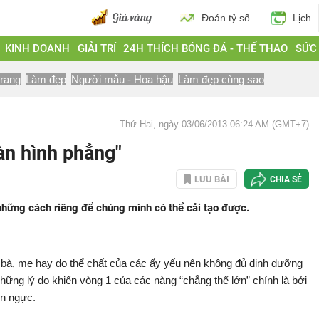
Đoán tỷ số
Lịch
KINH DOANH
GIẢI TRÍ
24H THÍCH BÓNG ĐÁ - THỂ THAO
SỨC
trang
Làm đẹp
Người mẫu - Hoa hậu
Làm đẹp cùng sao
Thứ Hai, ngày 03/06/2013 06:24 AM (GMT+7)
àn hình phẳng"
LƯU BÀI
CHIA SẺ
hững cách riêng để chúng mình có thể cải tạo được.
ừ bà, mẹ hay do thể chất của các ấy yếu nên không đủ dinh dưỡng
 những lý do khiến vòng 1 của các nàng “chẳng thể lớn” chính là bởi
ên ngực.