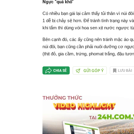
Ngực “quá khổ”
Có nhiều bạn gái lại cảm thấy tủi thân vì núi đ
1 dễ bị chảy sệ hơn. Để tránh tình trạng này 
khi tắm thì dùng vòi hoa sen xịt nước ngược 
Bên cạnh đó, các ấy cũng nên tránh mặc áo quá
núi đôi, bạn cũng cần phải nuôi dưỡng cơ ngự
(thịt đỏ, gia cầm, trứng, phomat trắng, đậu tương
GỬI GÓP Ý
LƯU BÀI
CHIA SẺ