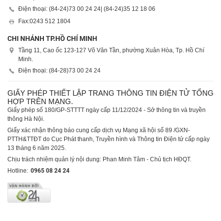
Điện thoại: (84-24)
73 00 24 24
| (84-24)
35 12 18 06
Fax:
0243 512 1804
CHI NHÁNH TP.HỒ CHÍ MINH
Tầng 11, Cao ốc 123-127 Võ Văn Tần, phường Xuân Hòa, Tp. Hồ Chí
Minh.
Điện thoại: (84-28)
73 00 24 24
GIẤY PHÉP THIẾT LẬP TRANG THÔNG TIN ĐIỆN TỬ TỔNG
HỢP TRÊN MẠNG.
Giấy phép số 180/GP-STTTT ngày cấp 11/12/2024 - Sở thông tin và truyền
thông Hà Nội.
Giấy xác nhận thông báo cung cấp dịch vụ Mạng xã hội số 89 /GXN-
PTTH&TTĐT do Cục Phát thanh, Truyền hình và Thông tin Điện tử cấp ngày
13 tháng 6 năm 2025.
Chịu trách nhiệm quản lý nội dung: Phan Minh Tâm - Chủ tịch HĐQT.
Hotline:
0965 08 24 24