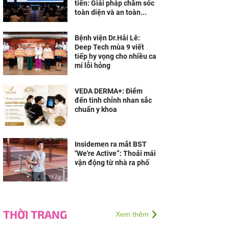
tiến: Giải pháp chăm sóc
toàn diện và an toàn...
Bệnh viện Dr.Hải Lê:
Deep Tech mùa 9 viết
tiếp hy vọng cho nhiều ca
mí lỗi hỏng
VEDA DERMA+: Điểm
đến tinh chỉnh nhan sắc
chuẩn y khoa
Insidemen ra mắt BST
"We're Active”: Thoải mái
vận động từ nhà ra phố
THỜI TRANG
Xem thêm