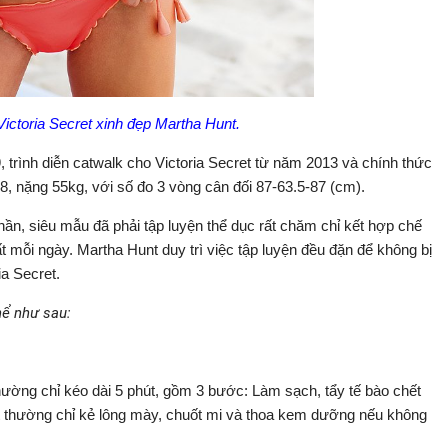
Victoria Secret xinh đẹp Martha Hunt.
trình diễn catwalk cho Victoria Secret từ năm 2013 và chính thức
, nặng 55kg, với số đo 3 vòng cân đối 87-63.5-87 (cm).
ần, siêu mẫu đã phải tập luyện thể dục rất chăm chỉ kết hợp chế
mỗi ngày. Martha Hunt duy trì việc tập luyện đều đặn để không bị
ia Secret.
hể như sau:
ường chỉ kéo dài 5 phút, gồm 3 bước: Làm sạch, tẩy tế bào chết
t thường chỉ kẻ lông mày, chuốt mi và thoa kem dưỡng nếu không