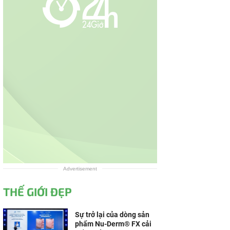
Advertisement
THẾ GIỚI ĐẸP
Sự trở lại của dòng sản
phẩm Nu-Derm® FX cải