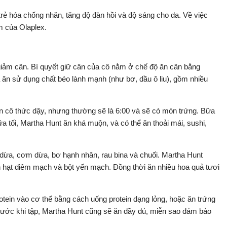
trẻ hóa chống nhăn, tăng độ đàn hồi và độ sáng cho da. Về việc
m của Olaplex.
giảm cân. Bí quyết giữ cân của cô nằm ở chế độ ăn cân bằng
 ăn sử dụng chất béo lành mạnh (như bơ, dầu ô liu), gồm nhiều
n cô thức dậy, nhưng thường sẽ là 6:00 và sẽ có món trứng. Bữa
ữa tối, Martha Hunt ăn khá muộn, và có thể ăn thoải mái, sushi,
 dừa, cơm dừa, bơ hạnh nhân, rau bina và chuối. Martha Hunt
 ăn hạt diêm mạch và bột yến mạch. Đồng thời ăn nhiều hoa quả tươi
otein vào cơ thể bằng cách uống protein dạng lỏng, hoặc ăn trứng
ước khi tập, Martha Hunt cũng sẽ ăn đầy đủ, miễn sao đảm bảo