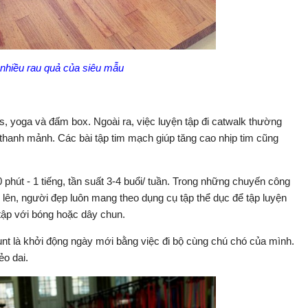
nhiều rau quả của siêu mẫu
s, yoga và đấm box. Ngoài ra, việc luyện tập đi catwalk thường
 thanh mảnh. Các bài tập tim mạch giúp tăng cao nhịp tim cũng
phút - 1 tiếng, tần suất 3-4 buổi/ tuần. Trong những chuyến công
trở lên, người đẹp luôn mang theo dụng cụ tập thể dục để tập luyện
 tập với bóng hoặc dây chun.
nt là khởi động ngày mới bằng việc đi bộ cùng chú chó của mình.
ẻo dai.