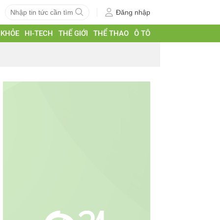
Đăng nhập
 KHỎE
HI-TECH
THẾ GIỚI
THỂ THAO
Ô TÔ