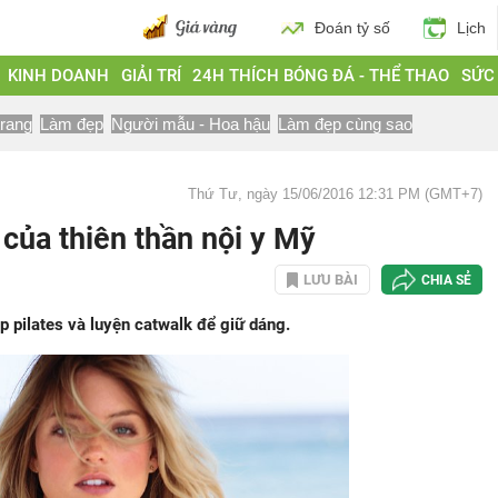
Đoán tỷ số
Lịch
KINH DOANH
GIẢI TRÍ
24H THÍCH BÓNG ĐÁ - THỂ THAO
SỨC
trang
Làm đẹp
Người mẫu - Hoa hậu
Làm đẹp cùng sao
Thứ Tư, ngày 15/06/2016 12:31 PM (GMT+7)
 của thiên thần nội y Mỹ
LƯU BÀI
CHIA SẺ
 pilates và luyện catwalk để giữ dáng.