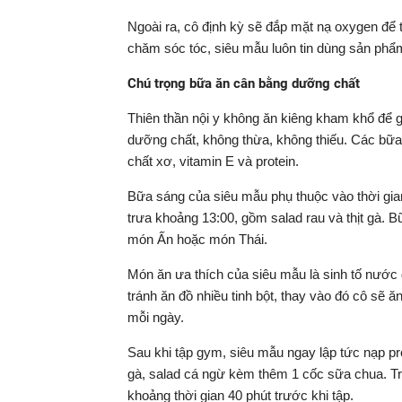
Ngoài ra, cô định kỳ sẽ đắp mặt nạ oxygen để 
chăm sóc tóc, siêu mẫu luôn tin dùng sản phẩ
Chú trọng bữa ăn cân bằng dưỡng chất
Thiên thần nội y không ăn kiêng kham khổ để 
dưỡng chất, không thừa, không thiếu. Các bữa
chất xơ, vitamin E và protein.
Bữa sáng của siêu mẫu phụ thuộc vào thời gia
trưa khoảng 13:00, gồm salad rau và thịt gà. B
món Ấn hoặc món Thái.
Món ăn ưa thích của siêu mẫu là sinh tố nước
tránh ăn đồ nhiều tinh bột, thay vào đó cô sẽ
mỗi ngày.
Sau khi tập gym, siêu mẫu ngay lập tức nạp pr
gà, salad cá ngừ kèm thêm 1 cốc sữa chua. Tr
khoảng thời gian 40 phút trước khi tập.