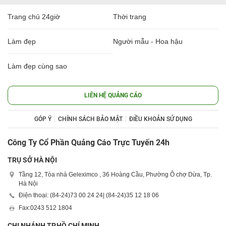
Trang chủ 24giờ
Thời trang
Làm đẹp
Người mẫu - Hoa hậu
Làm đẹp cùng sao
LIÊN HỆ QUẢNG CÁO
GÓP Ý
CHÍNH SÁCH BẢO MẬT
ĐIỀU KHOẢN SỬ DỤNG
Công Ty Cổ Phần Quảng Cáo Trực Tuyến 24h
TRỤ SỞ HÀ NỘI
Tầng 12, Tòa nhà Geleximco , 36 Hoàng Cầu, Phường Ô chợ Dừa, Tp.
Hà Nội
Điện thoại: (84-24)
73 00 24 24
| (84-24)
35 12 18 06
Fax:
0243 512 1804
CHI NHÁNH TP.HỒ CHÍ MINH