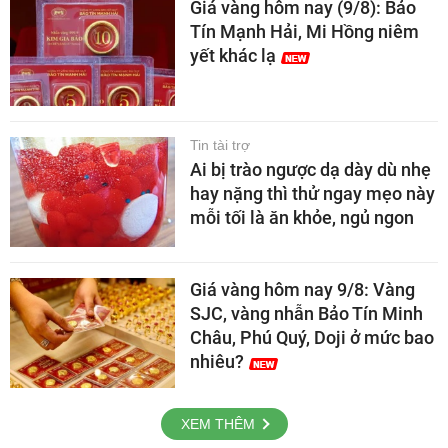
Giá vàng hôm nay (9/8): Bảo
Tín Mạnh Hải, Mi Hồng niêm
yết khác lạ
Tin tài trợ
Ai bị trào ngược dạ dày dù nhẹ
hay nặng thì thử ngay mẹo này
mỗi tối là ăn khỏe, ngủ ngon
Giá vàng hôm nay 9/8: Vàng
SJC, vàng nhẫn Bảo Tín Minh
Châu, Phú Quý, Doji ở mức bao
nhiêu?
XEM THÊM