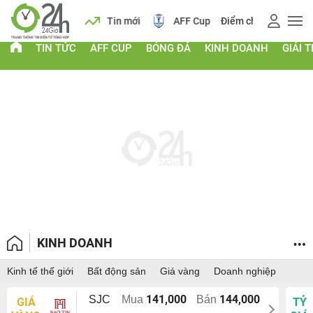
 vàng
Lịch
Tin mới
AFF Cup
Điểm chuẩn 2026
TIN TỨC
AFF CUP
BÓNG ĐÁ
KINH DOANH
GIẢI T
KINH DOANH
Kinh tế thế giới
Bất động sản
Giá vàng
Doanh nghiệp
141,000
144,000
SJC
Mua
Bán
GIÁ
TỶ