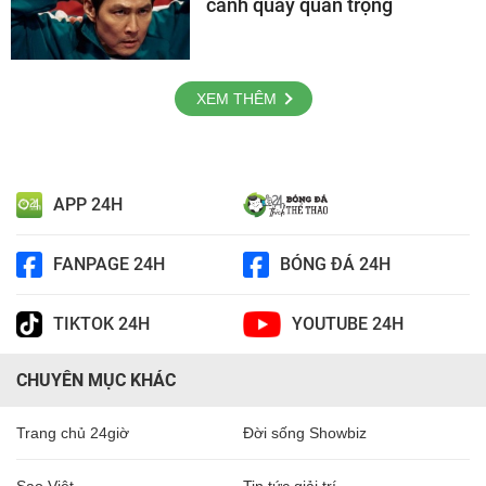
cảnh quay quan trọng
XEM THÊM
APP 24H
FANPAGE 24H
BÓNG ĐÁ 24H
TIKTOK 24H
YOUTUBE 24H
CHUYÊN MỤC KHÁC
Trang chủ 24giờ
Đời sống Showbiz
Sao Việt
Tin tức giải trí