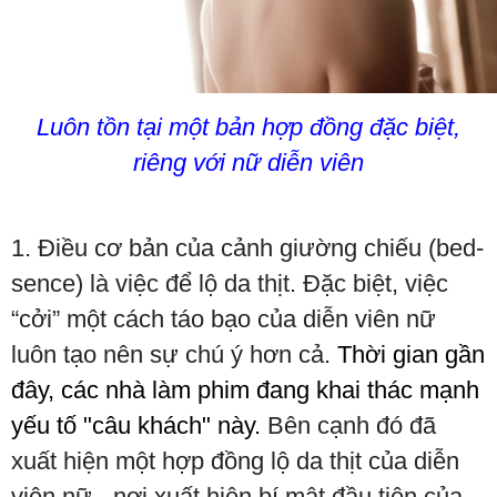
Luôn tồn tại một bản hợp đồng đặc biệt,
riêng với nữ diễn viên
1. Điều cơ bản của cảnh giường chiếu (bed-
sence) là việc để lộ da thịt. Đặc biệt, việc
“cởi” một cách táo bạo của diễn viên nữ
luôn tạo nên sự chú ý hơn cả.
Thời gian gần
đây, các nhà làm phim đang khai thác mạnh
yếu tố "câu khách" này.
Bên cạnh đó đã
xuất hiện một hợp đồng lộ da thịt của diễn
viên nữ - nơi xuất hiện bí mật đầu tiên của