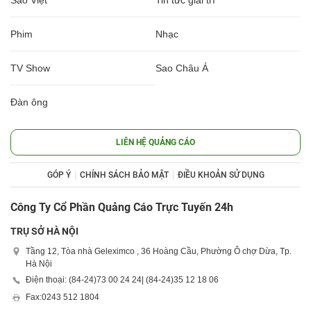
Phim
Nhạc
TV Show
Sao Châu Á
Đàn ông
LIÊN HỆ QUẢNG CÁO
GÓP Ý
CHÍNH SÁCH BẢO MẬT
ĐIỀU KHOẢN SỬ DỤNG
Công Ty Cổ Phần Quảng Cáo Trực Tuyến 24h
TRỤ SỞ HÀ NỘI
Tầng 12, Tòa nhà Geleximco , 36 Hoàng Cầu, Phường Ô chợ Dừa, Tp.
Hà Nội
Điện thoại: (84-24)
73 00 24 24
| (84-24)
35 12 18 06
Fax:
0243 512 1804