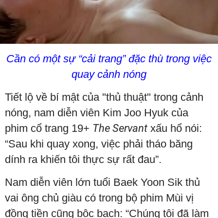
Cần có một sự “cải trang” đặc thù trong việc
quay cảnh nóng
Tiết lộ về bí mật của "thủ thuật" trong cảnh
nóng, nam diễn viên Kim Joo Hyuk của
phim cổ trang 19+
The Servant
xấu hổ nói:
“Sau khi quay xong, việc phải tháo băng
dính ra khiến tôi thực sự rất đau”.
Nam diễn viên lớn tuổi Baek Yoon Sik thủ
vai ông chủ giàu có trong bộ phim Mùi vị
đồng tiền cũng bộc bạch: “Chúng tôi đã làm