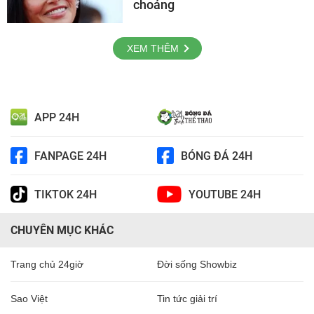
choáng
XEM THÊM
APP 24H
FANPAGE 24H
BÓNG ĐÁ 24H
TIKTOK 24H
YOUTUBE 24H
CHUYÊN MỤC KHÁC
Trang chủ 24giờ
Đời sống Showbiz
Sao Việt
Tin tức giải trí