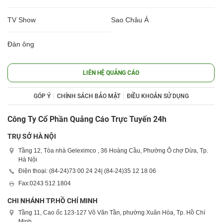
TV Show
Sao Châu Á
Đàn ông
LIÊN HỆ QUẢNG CÁO
GÓP Ý
CHÍNH SÁCH BẢO MẬT
ĐIỀU KHOẢN SỬ DỤNG
Công Ty Cổ Phần Quảng Cáo Trực Tuyến 24h
TRỤ SỞ HÀ NỘI
Tầng 12, Tòa nhà Geleximco , 36 Hoàng Cầu, Phường Ô chợ Dừa, Tp.
Hà Nội
Điện thoại: (84-24)
73 00 24 24
| (84-24)
35 12 18 06
Fax:
0243 512 1804
CHI NHÁNH TP.HỒ CHÍ MINH
Tầng 11, Cao ốc 123-127 Võ Văn Tần, phường Xuân Hòa, Tp. Hồ Chí
Minh.