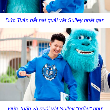
Đức Tuấn bắt nạt quái vật Sulley nhát gan
Đức Tuấn và quái vật Sulley "ngầu" như