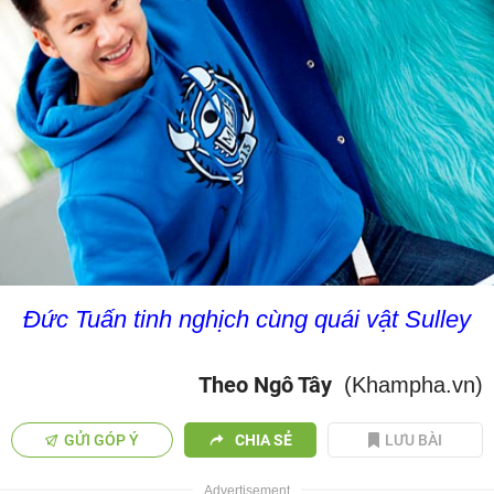
Đức Tuấn tinh nghịch cùng quái vật Sulley
Theo Ngô Tây
(Khampha.vn)
GỬI GÓP Ý
CHIA SẺ
LƯU BÀI