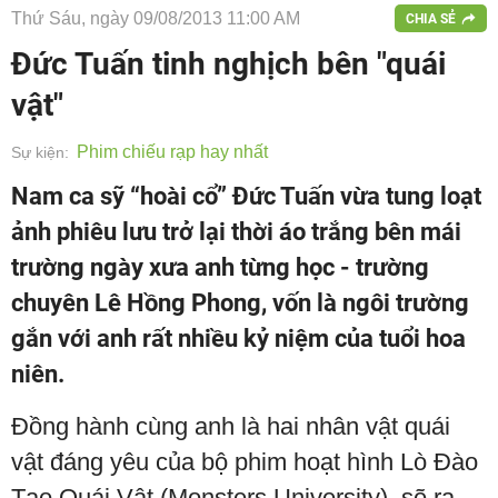
Thứ Sáu, ngày 09/08/2013 11:00 AM
CHIA SẺ
Đức Tuấn tinh nghịch bên "quái
vật"
Phim chiếu rạp hay nhất
Sự kiện:
Nam ca sỹ “hoài cổ” Đức Tuấn vừa tung loạt
ảnh phiêu lưu trở lại thời áo trắng bên mái
trường ngày xưa anh từng học - trường
chuyên Lê Hồng Phong, vốn là ngôi trường
gắn với anh rất nhiều kỷ niệm của tuổi hoa
niên.
Đồng hành cùng anh là hai nhân vật quái
vật đáng yêu của bộ phim hoạt hình Lò Đào
Tạo Quái Vật (Monsters University), sẽ ra