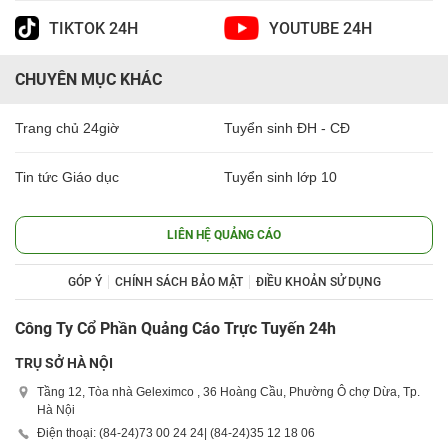
TIKTOK 24H
YOUTUBE 24H
CHUYÊN MỤC KHÁC
Trang chủ 24giờ
Tuyển sinh ĐH - CĐ
Tin tức Giáo dục
Tuyển sinh lớp 10
LIÊN HỆ QUẢNG CÁO
GÓP Ý
CHÍNH SÁCH BẢO MẬT
ĐIỀU KHOẢN SỬ DỤNG
Công Ty Cổ Phần Quảng Cáo Trực Tuyến 24h
TRỤ SỞ HÀ NỘI
Tầng 12, Tòa nhà Geleximco , 36 Hoàng Cầu, Phường Ô chợ Dừa, Tp.
Hà Nội
Điện thoại: (84-24)
73 00 24 24
| (84-24)
35 12 18 06