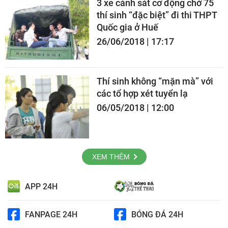
3 xe cảnh sát cơ động chở 75
thí sinh “đặc biệt” đi thi THPT
Quốc gia ở Huế
26/06/2018 | 17:17
Thí sinh không “mặn mà” với
các tổ hợp xét tuyển lạ
06/05/2018 | 12:00
XEM THÊM
APP 24H
FANPAGE 24H
BÓNG ĐÁ 24H