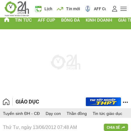
Giá vàng
Lịch
Tin mới
AFF Cup
Giá và
TIN TỨC
AFF CUP
BÓNG ĐÁ
KINH DOANH
GIẢI T
GIÁO DỤC
Tuyển sinh ĐH - CĐ
Dạy con
Thần đồng
Tin tức giáo dục
Thứ Tư, ngày 13/06/2012 07:48 AM
CHIA SẺ