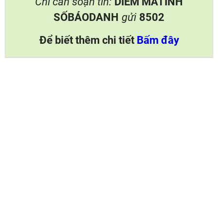
Chỉ cần soạn tin:
DIEM MÃTỈNH
SỐBÁODANH
gửi
8502
Để biết thêm chi tiết
Bấm đây