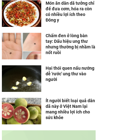
Món ăn dân dã tưởng chỉ
để đưa cơm, hóa ra còn
có nhiều lợi ích theo
Đông y
Chấm đen ở lòng bàn
tay: Dấu hiệu ung thư
nhưng thường bị nhầm là
nốt ruồi
Hai thói quen nấu nướng
dễ 'rước' ung thư vào
người
Ít người biết loại quả dân
dã này ở Việt Nam lại
mang nhiều lợi ích cho
sức khỏe