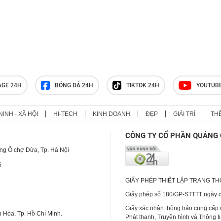
AGE 24H
BÓNG ĐÁ 24H
TIKTOK 24H
YOUTUB
NINH - XÃ HỘI
HI-TECH
KINH DOANH
ĐẸP
GIẢI TRÍ
TH
CÔNG TY CỔ PHẦN QUẢNG 
ng Ô chợ Dừa, Tp. Hà Nội
6
GIẤY PHÉP THIẾT LẬP TRANG T
Giấy phép số 180/GP-STTTT ngày cấ
Giấy xác nhận thông báo cung cấp
 Hòa, Tp. Hồ Chí Minh.
Phát thanh, Truyền hình và Thông t