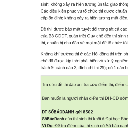
sinh; không xảy ra hiện tượng ùn tắc giao thông
Các điều kiện phục vụ tổ chức thi được chuẩn 
cấp ổn định; không xảy ra hiện tượng mất điện
Đề thi: được bảo mật tuyệt đối trong tất cả cá
của Bộ GDĐT, quán triệt Quy chế đến thí sinh d
thi, chuẩn bị chu đáo về mọi mặt để tổ chức tốt 
Không khí trường thi ở các Hội đồng thi trên p
chế đã được kịp thời phát hiện và xử lý nghiêm m
trách 9, cảnh cáo 2, đình chỉ thi 29); có 1 cán bộ
Tra cứu đề thi đáp án, tra cứu điểm thi, điểm 
Bạn muốn là người nhận điểm thi ĐH-CĐ sớm 
DT SỐBÁODANH gửi 8502
SốBáoDanh
của thí sinh thi khối A Đại học B
Ví Dụ:
Để tra điểm của thí sinh có Số báo dan