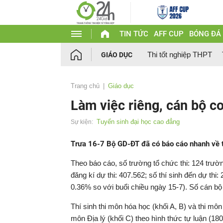
TIN TỨC
AFF CUP
BÓNG ĐÁ
Thi tốt nghiệp THPT
GIÁO DỤC
Trang chủ
Giáo dục
Làm việc riêng, cán bộ coi
Tuyển sinh đại học cao đẳng
Sự kiện:
Trưa 16-7 Bộ GD-ĐT đã có báo cáo nhanh về tì
Theo báo cáo, số trường tổ chức thi: 124 trường
đăng kí dự thi: 407.562; số thí sinh đến dự thi:
0.36% so với buổi chiều ngày 15-7). Số cán bộ 
Thí sinh thi môn hóa học (khối A, B) và thi môn 
môn Địa lý (khối C) theo hình thức tự luận (180 