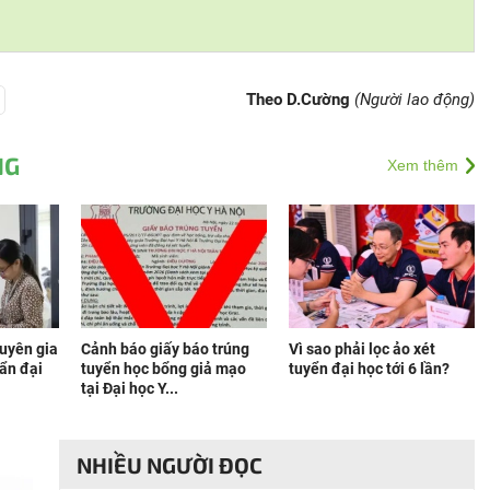
Theo D.Cường
(Người lao động)
NG
Xem thêm
huyên gia
Cảnh báo giấy báo trúng
Vì sao phải lọc ảo xét
uẩn đại
tuyển học bổng giả mạo
tuyển đại học tới 6 lần?
tại Đại học Y...
NHIỀU NGƯỜI ĐỌC