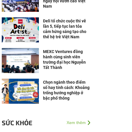
ngày hội vươn cao Việt
Nam
Deli tổ chức cuộc thi vẽ
lần 5, tiếp tục lan tỏa
cảm hứng sáng tạo cho
thế hệ trẻ Việt Nam
MEXC Ventures đồng
hành cùng sinh viên
trường đại học Nguyễn
Tất Thành
Chọn ngành theo điểm
số hay tính cách: Khoảng
trống hướng nghiệp ở
bậc phổ thông
SỨC KHỎE
Xem thêm