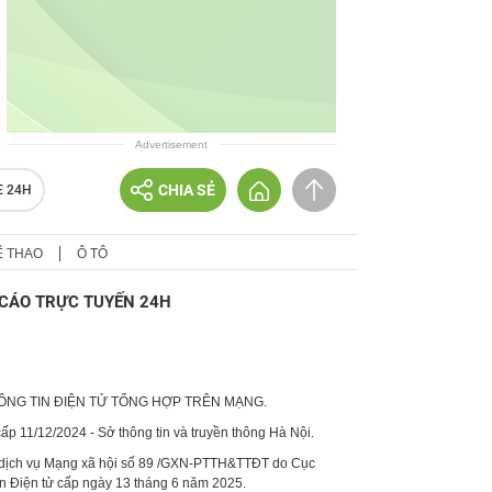
Advertisement
CHIA SẺ
E 24H
Ể THAO
Ô TÔ
CÁO TRỰC TUYẾN 24H
HÔNG TIN ĐIỆN TỬ TỔNG HỢP TRÊN MẠNG.
p 11/12/2024 - Sở thông tin và truyền thông Hà Nội.
 dịch vụ Mạng xã hội số 89 /GXN-PTTH&TTĐT do Cục
in Điện tử cấp ngày 13 tháng 6 năm 2025.