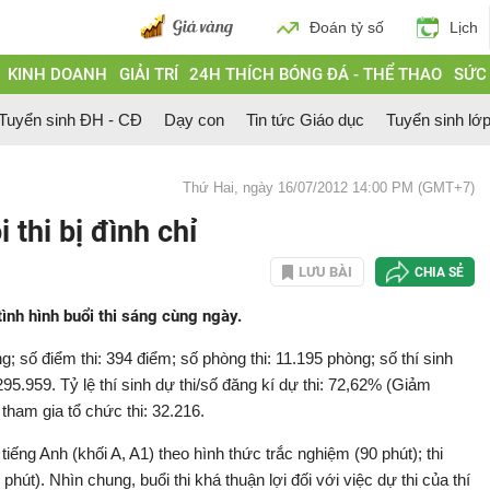
Đoán tỷ số
Lịch
KINH DOANH
GIẢI TRÍ
24H THÍCH BÓNG ĐÁ - THỂ THAO
SỨC
Tuyển sinh ĐH - CĐ
Dạy con
Tin tức Giáo dục
Tuyển sinh lớ
Thứ Hai, ngày 16/07/2012 14:00 PM (GMT+7)
 thi bị đình chỉ
LƯU BÀI
CHIA SẺ
nh hình buổi thi sáng cùng ngày.
; số điểm thi: 394 điểm; số phòng thi: 11.195 phòng; số thí sinh
 295.959. Tỷ lệ thí sinh dự thi/số đăng kí dự thi: 72,62% (Giảm
tham gia tổ chức thi: 32.216.
tiếng Anh (khối A, A1) theo hình thức trắc nghiệm (90 phút); thi
phút). Nhìn chung, buổi thi khá thuận lợi đối với việc dự thi của thí