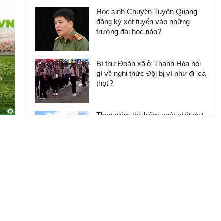
Học sinh Chuyên Tuyên Quang
đăng ký xét tuyển vào những
trường đại học nào?
Bí thư Đoàn xã ở Thanh Hóa nói
gì về nghi thức Đội bị ví như đi 'cà
thọt'?
Thay giám thị, kiểm soát chặt đợt
thi lại ở chuyên Tuyên Quang
Thanh Hóa chấn chỉnh nghi thức
Đội trong trại hè bị ví như đi 'cà
thọt'