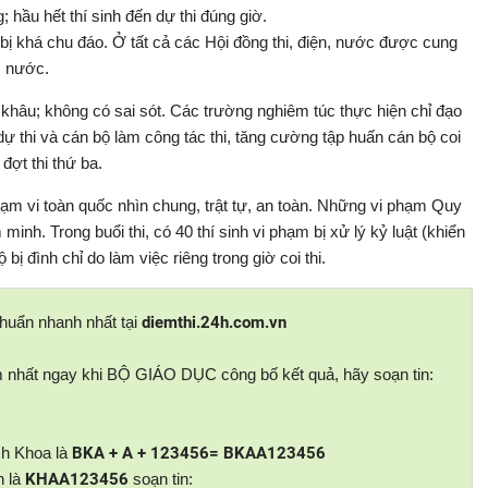
; hầu hết thí sinh đến dự thi đúng giờ.
bị khá chu đáo. Ở tất cả các Hội đồng thi, điện, nước được cung
, nước.
c khâu; không có sai sót. Các trường nghiêm túc thực hiện chỉ đạo
ự thi và cán bộ làm công tác thi, tăng cường tập huấn cán bộ coi
đợt thi thứ ba.
hạm vi toàn quốc nhìn chung, trật tự, an toàn. Những vi phạm Quy
inh. Trong buổi thi, có 40 thí sinh vi phạm bị xử lý kỷ luật (khiển
 bị đình chỉ do làm việc riêng trong giờ coi thi.
chuẩn nhanh nhất tại
diemthi.24h.com.vn
nhất ngay khi BỘ GIÁO DỤC công bố kết quả, hãy soạn tin:
ách Khoa là
BKA + A + 123456= BKAA123456
h là
KHAA123456
soạn tin: