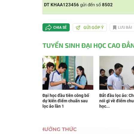
DT KHAA123456
gửi đến số
8502
GỬI GÓP Ý
LƯU BÀI
CHIA SẺ
TUYỂN SINH ĐẠI HỌC CAO ĐẲ
Đại học đầu tiên công bố
Bắt đầu lọc ảo: C
dự kiến điểm chuẩn sau
nói gì về điểm ch
lọc ảo lần 1
học...