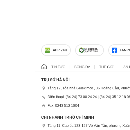
APP 24H
FANP
TIN TỨC
BÓNG ĐÁ
THẾ GIỚI
AN 
TRỤ SỞ HÀ NỘI
Tầng 12, Tòa nhà Geleximco , 36 Hoàng Cầu, Phườ
Điện thoại: (84-24) 73 00 24 24 | (84-24) 35 12 18 0
Fax: 0243 512 1804
CHI NHÁNH TP.HỒ CHÍ MINH
Tầng 11, Cao ốc 123-127 Võ Văn Tần, phường Xuân