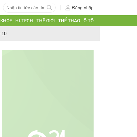
Đăng nhập
 KHỎE
HI-TECH
THẾ GIỚI
THỂ THAO
Ô TÔ
p 10