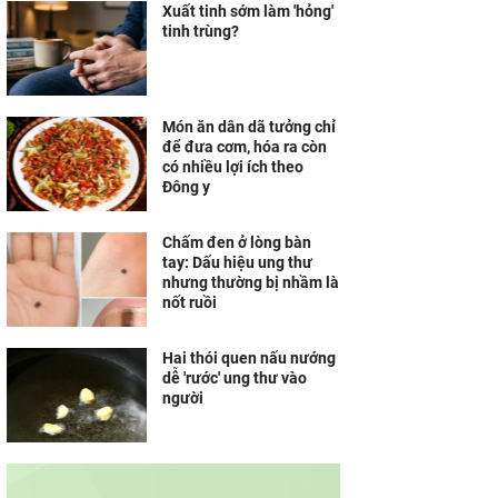
Xuất tinh sớm làm 'hỏng'
tinh trùng?
Món ăn dân dã tưởng chỉ
để đưa cơm, hóa ra còn
có nhiều lợi ích theo
Đông y
Chấm đen ở lòng bàn
tay: Dấu hiệu ung thư
nhưng thường bị nhầm là
nốt ruồi
Hai thói quen nấu nướng
dễ 'rước' ung thư vào
người