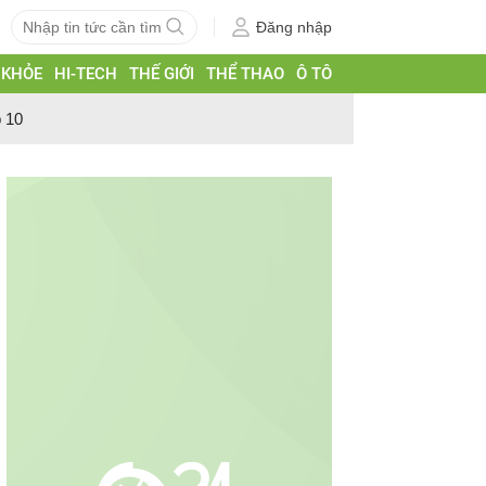
Đăng nhập
 KHỎE
HI-TECH
THẾ GIỚI
THỂ THAO
Ô TÔ
p 10