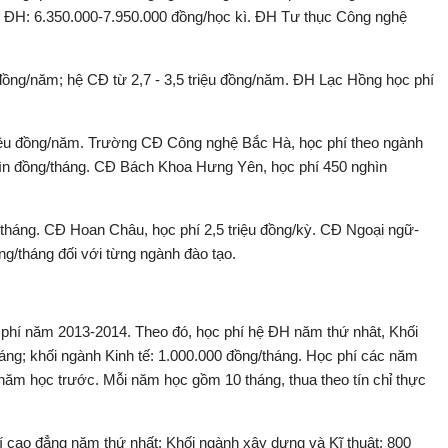
ệ ĐH: 6.350.000-7.950.000 đồng/học kì. ĐH Tư thục Công nghệ
đồng/năm; hệ CĐ từ 2,7 - 3,5 triệu đồng/năm. ĐH Lạc Hồng học phí
triệu đồng/năm. Trường CĐ Công nghệ Bắc Hà, học phí theo ngành
ìn đồng/tháng. CĐ Bách Khoa Hưng Yên, học phí 450 nghìn
tháng. CĐ Hoan Châu, học phí 2,5 triệu đồng/kỳ. CĐ Ngoại ngữ-
g/tháng đối với từng ngành đào tạo.
hí năm 2013-2014. Theo đó, học phí hệ ĐH năm thứ nhât, Khối
áng; khối ngành Kinh tế: 1.000.000 đồng/tháng. Học phí các năm
ăm học trước. Mỗi năm học gồm 10 tháng, thua theo tín chỉ thực
 cao đẳng năm thứ nhất: Khối ngành xây dựng và Kĩ thuật: 800