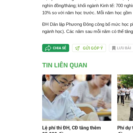
nghìn đồng/tháng; khối ngành Kinh tế: 700 ng
10% so với năm học trước. Mỗi năm học gồm 10
ĐH Dân lập Phương Đông công bố mức học phí 
ngành học). Các năm sau mỗi năm có thể tăng 
GỬI GÓP Ý
LƯU BÀI
CHIA SẺ
TIN LIÊN QUAN
Lệ phí thi ĐH, CĐ tăng thêm
Phí dự 