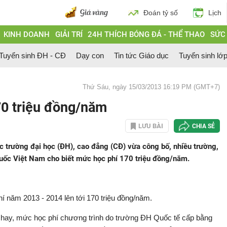
Đoán tỷ số
Lịch
KINH DOANH
GIẢI TRÍ
24H THÍCH BÓNG ĐÁ - THỂ THAO
SỨC
Tuyển sinh ĐH - CĐ
Dạy con
Tin tức Giáo dục
Tuyển sinh lớ
Thứ Sáu, ngày 15/03/2013 16:19 PM (GMT+7)
170 triệu đồng/năm
LƯU BÀI
CHIA SẺ
trường đại học (ĐH), cao đẳng (CĐ) vừa công bố, nhiều trường,
uốc Việt Nam cho biết mức học phí 170 triệu đồng/năm.
 năm 2013 - 2014 lên tới 170 triệu đồng/năm.
ay, mức học phí chương trình do trường ĐH Quốc tế cấp bằng