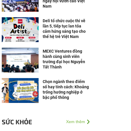
ngày hội vươn cao Việt
Nam
Deli tổ chức cuộc thi vẽ
lần 5, tiếp tục lan tỏa
cảm hứng sáng tạo cho
thế hệ trẻ Việt Nam
MEXC Ventures đồng
hành cùng sinh viên
trường đại học Nguyễn
Tất Thành
Chọn ngành theo điểm
số hay tính cách: Khoảng
trống hướng nghiệp ở
bậc phổ thông
SỨC KHỎE
Xem thêm