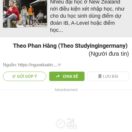
Nhiều đại học ở New Zealand
nới điều kiện xét nhập học, như
cho du học sinh dùng điểm dự
đoán IB, A-Level hoặc điểm
học...
Theo Phan Hằng (Theo Studyingingermany)
(Người đưa tin)
Nguồn: https://nguoiduatin....
GỬI GÓP Ý
CHIA SẺ
LƯU BÀI