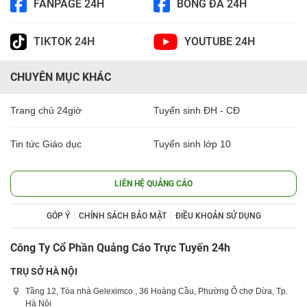
FANPAGE 24H
BÓNG ĐÁ 24H
TIKTOK 24H
YOUTUBE 24H
CHUYÊN MỤC KHÁC
Trang chủ 24giờ
Tuyển sinh ĐH - CĐ
Tin tức Giáo dục
Tuyển sinh lớp 10
LIÊN HỆ QUẢNG CÁO
GÓP Ý
CHÍNH SÁCH BẢO MẬT
ĐIỀU KHOẢN SỬ DỤNG
Công Ty Cổ Phần Quảng Cáo Trực Tuyến 24h
TRỤ SỞ HÀ NỘI
Tầng 12, Tòa nhà Geleximco , 36 Hoàng Cầu, Phường Ô chợ Dừa, Tp.
Hà Nội