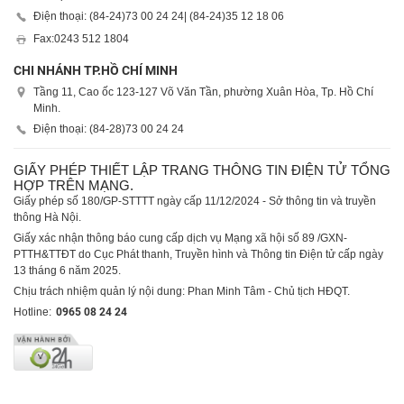
Điện thoại: (84-24)
73 00 24 24
| (84-24)
35 12 18 06
Fax:
0243 512 1804
CHI NHÁNH TP.HỒ CHÍ MINH
Tầng 11, Cao ốc 123-127 Võ Văn Tần, phường Xuân Hòa, Tp. Hồ Chí
Minh.
Điện thoại: (84-28)
73 00 24 24
GIẤY PHÉP THIẾT LẬP TRANG THÔNG TIN ĐIỆN TỬ TỔNG
HỢP TRÊN MẠNG.
Giấy phép số 180/GP-STTTT ngày cấp 11/12/2024 - Sở thông tin và truyền
thông Hà Nội.
Giấy xác nhận thông báo cung cấp dịch vụ Mạng xã hội số 89 /GXN-
PTTH&TTĐT do Cục Phát thanh, Truyền hình và Thông tin Điện tử cấp ngày
13 tháng 6 năm 2025.
Chịu trách nhiệm quản lý nội dung: Phan Minh Tâm - Chủ tịch HĐQT.
Hotline:
0965 08 24 24