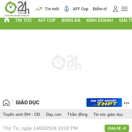
 vàng
Lịch
Tin mới
AFF Cup
Điểm chuẩn 2026
TIN TỨC
AFF CUP
BÓNG ĐÁ
KINH DOANH
GIẢI T
GIÁO DỤC
Tuyển sinh ĐH - CĐ
Dạy con
Thần đồng
Tin tức giáo dục
Thứ Tư, ngày 14/08/2024 19:02 PM
CHIA SẺ