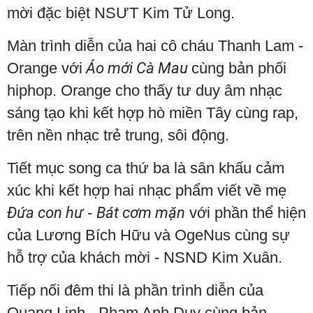
mời đặc biệt NSƯT Kim Tử Long.
Màn trình diễn của hai cô cháu Thanh Lam -
Orange với
Áo mới Cà Mau
cùng bản phối
hiphop. Orange cho thấy tư duy âm nhạc
sáng tạo khi kết hợp hò miền Tây cùng rap,
trên nền nhạc trẻ trung, sôi động.
Tiết mục song ca thứ ba là sân khấu cảm
xúc khi kết hợp hai nhạc phẩm viết về mẹ
Đứa con hư
-
Bát cơm mặn
với phần thể hiện
của Lương Bích Hữu và OgeNus cùng sự
hỗ trợ của khách mời - NSND Kim Xuân.
Tiếp nối đêm thi là phần trình diễn của
Quang Linh - Phạm Anh Duy cùng bản