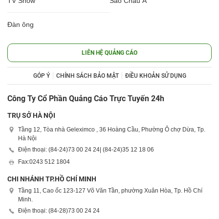
TV Show
Sao Châu Á
Đàn ông
LIÊN HỆ QUẢNG CÁO
GÓP Ý
CHÍNH SÁCH BẢO MẬT
ĐIỀU KHOẢN SỬ DỤNG
Công Ty Cổ Phần Quảng Cáo Trực Tuyến 24h
TRỤ SỞ HÀ NỘI
Tầng 12, Tòa nhà Geleximco , 36 Hoàng Cầu, Phường Ô chợ Dừa, Tp.
Hà Nội
Điện thoại: (84-24)
73 00 24 24
| (84-24)
35 12 18 06
Fax:
0243 512 1804
CHI NHÁNH TP.HỒ CHÍ MINH
Tầng 11, Cao ốc 123-127 Võ Văn Tần, phường Xuân Hòa, Tp. Hồ Chí
Minh.
Điện thoại: (84-28)
73 00 24 24