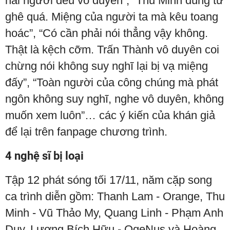
hai người đều vô duyên”, “Thu Minh dùng từ
ghê quá. Miệng của người ta mà kêu toang
hoác”, “Có cần phải nói thẳng vậy không.
Thật là kệch cỡm. Trấn Thành vô duyên coi
chừng nói không suy nghĩ lại bị vạ miệng
đấy”, “Toàn người của công chúng mà phát
ngôn không suy nghĩ, nghe vô duyên, không
muốn xem luôn”… các ý kiến của khán giả
để lại trên fanpage chương trình.
4 nghệ sĩ bị loại
Tập 12 phát sóng tối 17/11, năm cặp song
ca trình diễn gồm: Thanh Lam - Orange, Thu
Minh - Vũ Thảo My, Quang Linh - Phạm Anh
Duy, Lương Bích Hữu - OgeNus và Hoàng