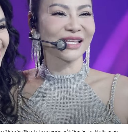
a sĩ trẻ xúc động. LyLy rơi nước mắt: “Em áp lực khi tham gia