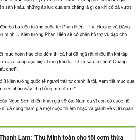
ên sân khấu, những áp lực của em chẳng là gì cả khi cô đã vượt
 đón bộ ba kiện tướng quốc tế: Phan Hiển - Thu Hương và Đăng
iên minh 1. Kiện tướng Phan Hiển sẽ có phần hỗ trợ vũ đạo cho
t mục hoàn hảo cho đêm thi cả hai đã ngã rất nhiều lần khi tập
ước vô cùng đặc biệt. Trong khi đó, “chim sáo trữ tình” Quang
ất chơi”.
 3 kiện tướng quốc tế người thứ tư chính là tôi. Xem tiết mục của
n nên phải nhảy cho bằng mới được”.
gờ của Ngọc Sơn khiến khán giả vỡ òa. Nam ca sĩ còn có cuộc hội
sĩ đã cùng tham gia một cuộc thi âm nhạc và giành về vị trí quán
hanh Lam: 'Thu Minh toàn cho tôi cơm thừa