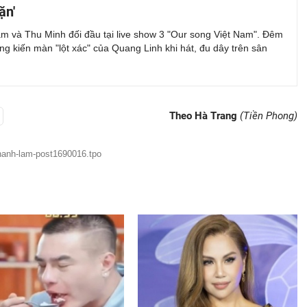
ặn'
m và Thu Minh đối đầu tại live show 3 "Our song Việt Nam". Đêm
g kiến màn "lột xác" của Quang Linh khi hát, đu dây trên sân
Theo Hà Trang
(Tiền Phong)
thanh-lam-post1690016.tpo