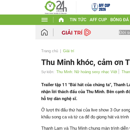
TIN TỨC
AFF CUP
BÓNG ĐÁ
Đời s
Trang chủ
Giải trí
Thu Minh khóc, cảm ơn 
Thu Minh: Nữ hoàng sexy nhạc Việt
Than
Sự kiện:
Trailer tập 11 "Bài hát của chúng ta", Thanh 
nhận lời thách đấu của Thu Minh. Bên cạnh đ
hỗ trợ dàn nghệ sĩ.
Ở lượt thi đấu thứ hai của live show 3
Our song
khấu song ca và tứ ca để đọ giọng hát và trình
Thanh Lam và Thu Minh chung màn trình diễn 