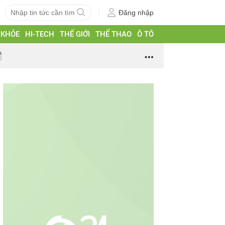
Đăng nhập
 KHỎE
HI-TECH
THẾ GIỚI
THỂ THAO
Ô TÔ
g