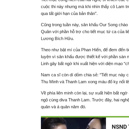
cuộc thi này nhưng mà khi nhìn thấy cô Lam tr
qua tất giới hạn của bản thân”.
Cũng trong tuần này, sân khấu Our Song chào
Quân với phần hỗ trợ cho tiết mục tứ ca của l
Lương Bích Hữu.
Theo như bật mí của Phan Hiển, để đem đến tiế
luyện vì sân khấu được thiết kế với phần sàn n
Linh gây bất ngờ khi xuất hiện với diện mạo “ch
Nam ca sĩ còn dí dỏm chia sẻ: “Tiết mục này có
Thu Minh và Thanh Lam xong máu đố kỵ nổi lê
Về phía liên minh còn lại, sự xuất hiện bất n
ngộ cùng diva Thanh Lam. Trước đây, hai nghệ 
quân và á quân năm đó.
NSND T