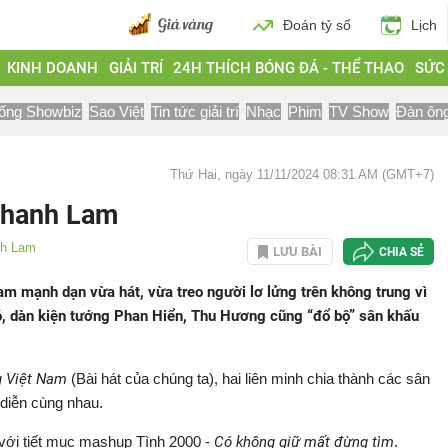
Đoán tỷ số
Lịch
KINH DOANH
GIẢI TRÍ
24H THÍCH BÓNG ĐÁ - THỂ THAO
SỨC
ống Showbiz
Sao Việt
Tin tức giải trí
Nhạc
Phim
TV Show
Đàn ôn
Thứ Hai, ngày 11/11/2024 08:31 AM (GMT+7)
Thanh Lam
h Lam
LƯU BÀI
CHIA SẺ
Lam mạnh dạn vừa hát, vừa treo người lơ lửng trên không trung vì
ó, dàn kiện tướng Phan Hiển, Thu Hương cũng “đổ bộ” sân khấu
 Việt Nam
(Bài hát của chúng ta), hai liên minh chia thành các sân
 diễn cùng nhau.
với tiết mục mashup Tình 2000 -
Có không giữ mất đừng tìm
.