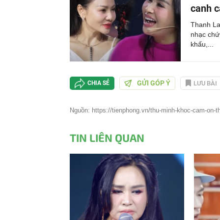
canh c
Thanh La
nhạc chứn
khấu,...
GỬI GÓP Ý
LƯU BÀI
CHIA SẺ
Nguồn: https://tienphong.vn/thu-minh-khoc-cam-on-
TIN LIÊN QUAN