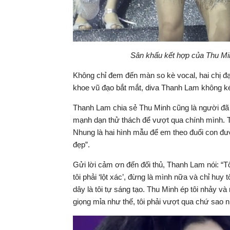
Sân khấu kết hợp của Thu Min
Không chỉ đem đến màn so kè vocal, hai chị đ
khoe vũ đạo bắt mắt, diva Thanh Lam không k
Thanh Lam chia sẻ Thu Minh cũng là người đã 
mạnh dạn thử thách để vượt qua chính mình. T
Nhung là hai hình mẫu để em theo đuổi con đườ
đẹp”.
Gửi lời cảm ơn đến đối thủ, Thanh Lam nói: “T
tôi phải ‘lột xác’, đừng là mình nữa và chỉ huy 
dây là tôi tự sáng tạo. Thu Minh ép tôi nhảy và 
giọng mỉa như thế, tôi phải vượt qua chứ sao n