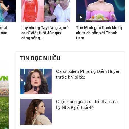
xuất
Lấy chồng Tây đại gia, nữ
Thu Minh giải thích khi bị
t của
ca sĩ Việt tuổi 48 ngày
chỉ trích hỗn với Thanh
càng sống...
Lam
TIN ĐỌC NHIỀU
Ca sĩ bolero Phương Diễm Huyền
trước khi bị bắt
Cuộc sống giàu có, độc thân của
Lý Nhã Kỳ ở tuổi 44