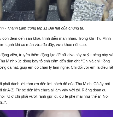
h - Thanh Lam trong tập 11 Bài hát của chúng ta.
ại còn đem đến sân khấu trình diễn mãn nhãn. Trong khi Thu Minh
ém cạnh khi có màn vừa đu dây, vừa khoe nốt cao.
động viên, truyền thêm động lực để nữ diva nảy ra ý tưởng này và
hu Minh xúc động bày tỏ tình cảm đến đàn chị: “Chị và chị Hồng
ng ca hát, giúp em có chân lý làm nghề. Chị đối với em là điều rất
ôi phải dành lời cảm ơn đến lời thách đố của Thu Minh. Cô ấy nói
tôi từ A-Z. Từ bé đến lớn chưa ai làm vậy với tôi. Riêng đoạn đu
nói: ‘Giờ chị phải vượt ranh giới đi, cứ lè phè mãi như thế à’. Nói
ữa”.