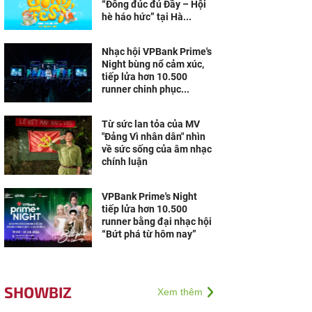
“Đông đúc đủ Đầy – Hội
hè háo hức” tại Hà...
Nhạc hội VPBank Prime's
Night bùng nổ cảm xúc,
tiếp lửa hơn 10.500
runner chinh phục...
Từ sức lan tỏa của MV
"Đảng Vì nhân dân" nhìn
về sức sống của âm nhạc
chính luận
VPBank Prime's Night
tiếp lửa hơn 10.500
runner bằng đại nhạc hội
“Bứt phá từ hôm nay”
SHOWBIZ
Xem thêm