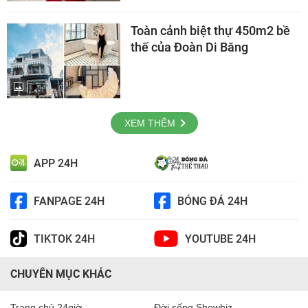
Toàn cảnh biệt thự 450m2 bề
thế của Đoàn Di Băng
XEM THÊM
APP 24H
FANPAGE 24H
BÓNG ĐÁ 24H
TIKTOK 24H
YOUTUBE 24H
CHUYÊN MỤC KHÁC
Trang chủ 24giờ
Đời sống Showbiz