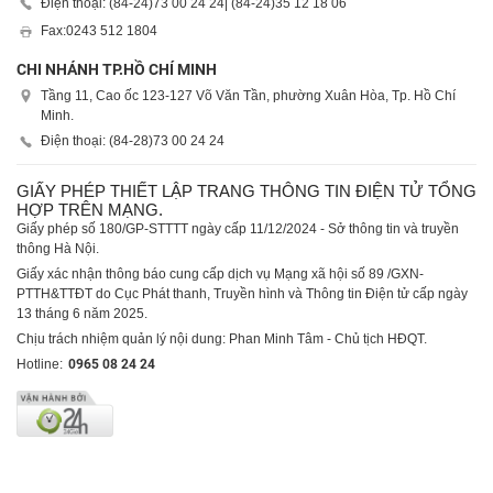
Điện thoại: (84-24)
73 00 24 24
| (84-24)
35 12 18 06
Fax:
0243 512 1804
CHI NHÁNH TP.HỒ CHÍ MINH
Tầng 11, Cao ốc 123-127 Võ Văn Tần, phường Xuân Hòa, Tp. Hồ Chí
Minh.
Điện thoại: (84-28)
73 00 24 24
GIẤY PHÉP THIẾT LẬP TRANG THÔNG TIN ĐIỆN TỬ TỔNG
HỢP TRÊN MẠNG.
Giấy phép số 180/GP-STTTT ngày cấp 11/12/2024 - Sở thông tin và truyền
thông Hà Nội.
Giấy xác nhận thông báo cung cấp dịch vụ Mạng xã hội số 89 /GXN-
PTTH&TTĐT do Cục Phát thanh, Truyền hình và Thông tin Điện tử cấp ngày
13 tháng 6 năm 2025.
Chịu trách nhiệm quản lý nội dung: Phan Minh Tâm - Chủ tịch HĐQT.
Hotline:
0965 08 24 24