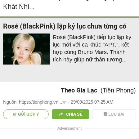
Khất Nhi...
Rosé (BlackPink) lập kỷ lục chưa từng có
Rosé (BlackPink) tiếp tục lập kỷ
lục mới với ca khúc "APT.", kết
hợp cùng Bruno Mars. Thành
tích này giúp nữ thần tượng...
Theo Gia Lạc
(Tiền Phong)
Nguồn: https://tienphong.vn...
-
29/09/2025 07:25 AM
GỬI GÓP Ý
CHIA SẺ
LƯU BÀI