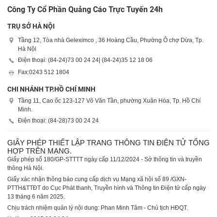
Công Ty Cổ Phần Quảng Cáo Trực Tuyến 24h
TRỤ SỞ HÀ NỘI
Tầng 12, Tòa nhà Geleximco , 36 Hoàng Cầu, Phường Ô chợ Dừa, Tp.
Hà Nội
Điện thoại: (84-24)
73 00 24 24
| (84-24)
35 12 18 06
Fax:
0243 512 1804
CHI NHÁNH TP.HỒ CHÍ MINH
Tầng 11, Cao ốc 123-127 Võ Văn Tần, phường Xuân Hòa, Tp. Hồ Chí
Minh.
Điện thoại: (84-28)
73 00 24 24
GIẤY PHÉP THIẾT LẬP TRANG THÔNG TIN ĐIỆN TỬ TỔNG
HỢP TRÊN MẠNG.
Giấy phép số 180/GP-STTTT ngày cấp 11/12/2024 - Sở thông tin và truyền
thông Hà Nội.
Giấy xác nhận thông báo cung cấp dịch vụ Mạng xã hội số 89 /GXN-
PTTH&TTĐT do Cục Phát thanh, Truyền hình và Thông tin Điện tử cấp ngày
13 tháng 6 năm 2025.
Chịu trách nhiệm quản lý nội dung: Phan Minh Tâm - Chủ tịch HĐQT.