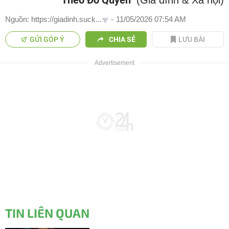
Theo Đỗ Quyên
(Gia đình & Xã hội)
Nguồn: https://giadinh.suck...
-
11/05/2026 07:54 AM
GỬI GÓP Ý
CHIA SẺ
LƯU BÀI
TIN LIÊN QUAN