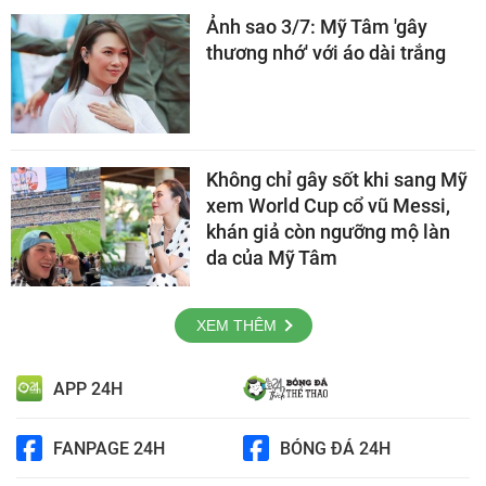
Ảnh sao 3/7: Mỹ Tâm 'gây
thương nhớ' với áo dài trắng
Không chỉ gây sốt khi sang Mỹ
xem World Cup cổ vũ Messi,
khán giả còn ngưỡng mộ làn
da của Mỹ Tâm
XEM THÊM
APP 24H
FANPAGE 24H
BÓNG ĐÁ 24H