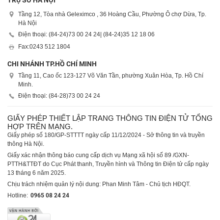
Tầng 12, Tòa nhà Geleximco , 36 Hoàng Cầu, Phường Ô chợ Dừa, Tp.
Hà Nội
Điện thoại: (84-24)
73 00 24 24
| (84-24)
35 12 18 06
Fax:
0243 512 1804
CHI NHÁNH TP.HỒ CHÍ MINH
Tầng 11, Cao ốc 123-127 Võ Văn Tần, phường Xuân Hòa, Tp. Hồ Chí
Minh.
Điện thoại: (84-28)
73 00 24 24
GIẤY PHÉP THIẾT LẬP TRANG THÔNG TIN ĐIỆN TỬ TỔNG
HỢP TRÊN MẠNG.
Giấy phép số 180/GP-STTTT ngày cấp 11/12/2024 - Sở thông tin và truyền
thông Hà Nội.
Giấy xác nhận thông báo cung cấp dịch vụ Mạng xã hội số 89 /GXN-
PTTH&TTĐT do Cục Phát thanh, Truyền hình và Thông tin Điện tử cấp ngày
13 tháng 6 năm 2025.
Chịu trách nhiệm quản lý nội dung: Phan Minh Tâm - Chủ tịch HĐQT.
Hotline:
0965 08 24 24