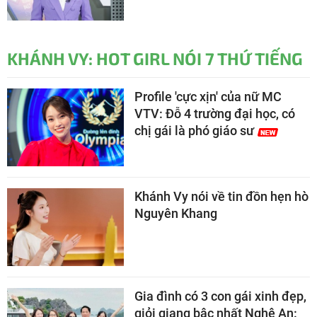
KHÁNH VY: HOT GIRL NÓI 7 THỨ TIẾNG
Profile 'cực xịn' của nữ MC
VTV: Đỗ 4 trường đại học, có
chị gái là phó giáo sư
Khánh Vy nói về tin đồn hẹn hò
Nguyên Khang
Gia đình có 3 con gái xinh đẹp,
giỏi giang bậc nhất Nghệ An: