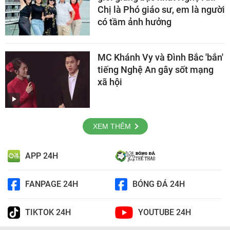
Chị là Phó giáo sư, em là người
có tầm ảnh hưởng
MC Khánh Vy và Đình Bắc 'bắn'
tiếng Nghệ An gây sốt mạng
xã hội
XEM THÊM
APP 24H
FANPAGE 24H
BÓNG ĐÁ 24H
TIKTOK 24H
YOUTUBE 24H