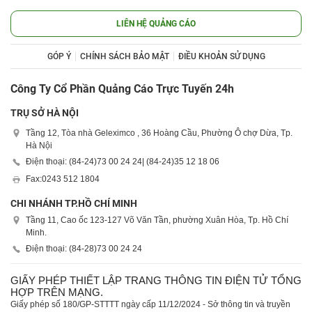
LIÊN HỆ QUẢNG CÁO
GÓP Ý
CHÍNH SÁCH BẢO MẬT
ĐIỀU KHOẢN SỬ DỤNG
Công Ty Cổ Phần Quảng Cáo Trực Tuyến 24h
TRỤ SỞ HÀ NỘI
Tầng 12, Tòa nhà Geleximco , 36 Hoàng Cầu, Phường Ô chợ Dừa, Tp.
Hà Nội
Điện thoại: (84-24)
73 00 24 24
| (84-24)
35 12 18 06
Fax:
0243 512 1804
CHI NHÁNH TP.HỒ CHÍ MINH
Tầng 11, Cao ốc 123-127 Võ Văn Tần, phường Xuân Hòa, Tp. Hồ Chí
Minh.
Điện thoại: (84-28)
73 00 24 24
GIẤY PHÉP THIẾT LẬP TRANG THÔNG TIN ĐIỆN TỬ TỔNG
HỢP TRÊN MẠNG.
Giấy phép số 180/GP-STTTT ngày cấp 11/12/2024 - Sở thông tin và truyền