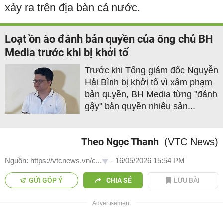
xảy ra trên địa bàn cả nước.
Loạt ồn ào đánh bản quyền của ông chủ BH
Media trước khi bị khởi tố
Trước khi Tổng giám đốc Nguyễn
Hải Bình bị khởi tố vì xâm phạm
bản quyền, BH Media từng "đánh
gậy" bản quyền nhiều sản...
Theo Ngọc Thanh
(VTC News)
Nguồn: https://vtcnews.vn/c...
-
16/05/2026 15:54 PM
GỬI GÓP Ý
CHIA SẺ
LƯU BÀI