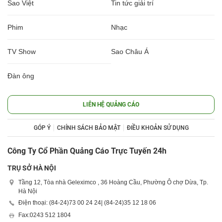
Sao Việt
Tin tức giải trí
Phim
Nhạc
TV Show
Sao Châu Á
Đàn ông
LIÊN HỆ QUẢNG CÁO
GÓP Ý
CHÍNH SÁCH BẢO MẬT
ĐIỀU KHOẢN SỬ DỤNG
Công Ty Cổ Phần Quảng Cáo Trực Tuyến 24h
TRỤ SỞ HÀ NỘI
Tầng 12, Tòa nhà Geleximco , 36 Hoàng Cầu, Phường Ô chợ Dừa, Tp.
Hà Nội
Điện thoại: (84-24)
73 00 24 24
| (84-24)
35 12 18 06
Fax:
0243 512 1804