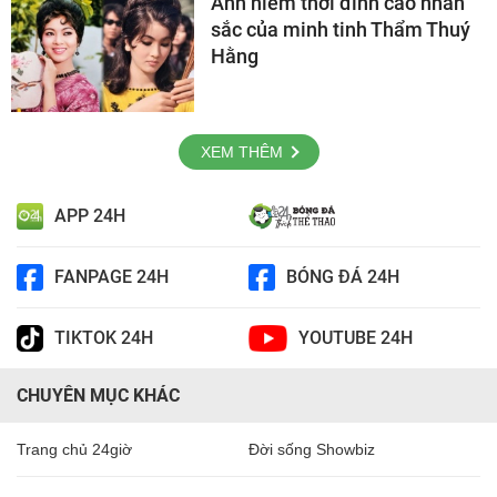
Ảnh hiếm thời đỉnh cao nhan
sắc của minh tinh Thẩm Thuý
Hằng
XEM THÊM
APP 24H
FANPAGE 24H
BÓNG ĐÁ 24H
TIKTOK 24H
YOUTUBE 24H
CHUYÊN MỤC KHÁC
Trang chủ 24giờ
Đời sống Showbiz