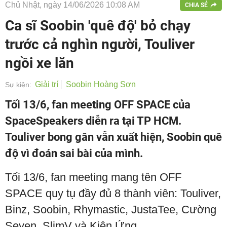
Chủ Nhật, ngày 14/06/2026 10:08 AM
CHIA SẺ
Ca sĩ Soobin 'quê độ' bỏ chạy
trước cả nghìn người, Touliver
ngồi xe lăn
Giải trí
Soobin Hoàng Sơn
Sự kiện:
Tối 13/6, fan meeting OFF SPACE của
SpaceSpeakers diễn ra tại TP HCM.
Touliver bong gân vẫn xuất hiện, Soobin quê
độ vì đoán sai bài của mình.
Tối 13/6, fan meeting mang tên OFF
SPACE quy tụ đầy đủ 8 thành viên: Touliver,
Binz, Soobin, Rhymastic, JustaTee, Cường
Seven, SlimV và Kiên Ứng.