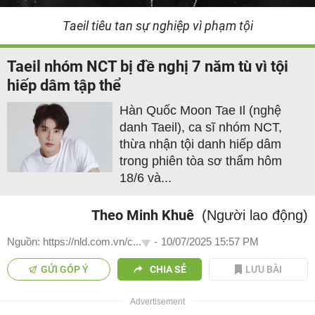
Taeil tiêu tan sự nghiệp vì phạm tội
Taeil nhóm NCT bị đề nghị 7 năm tù vì tội
hiếp dâm tập thể
Hàn Quốc Moon Tae Il (nghệ
danh Taeil), ca sĩ nhóm NCT,
thừa nhận tội danh hiếp dâm
trong phiên tòa sơ thẩm hôm
18/6 và...
Theo Minh Khuê
(Người lao động)
Nguồn: https://nld.com.vn/c...
-
10/07/2025 15:57 PM
GỬI GÓP Ý
CHIA SẺ
LƯU BÀI