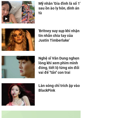
Mỹ nhân 'Gia đình là số 1'
sau ồn ào ly hôn, dính án
tù
'Britney suy sụp khi nhận
tin nhắn chia tay của
Justin Timberlake'
Nghệ sĩ Vân Dung nghẹn
lòng khi xem phim mình
đóng, tiết lộ từng xin đổi
vai để "tẩn" con trai
Làn sóng chỉ trích ập vào
BlackPink