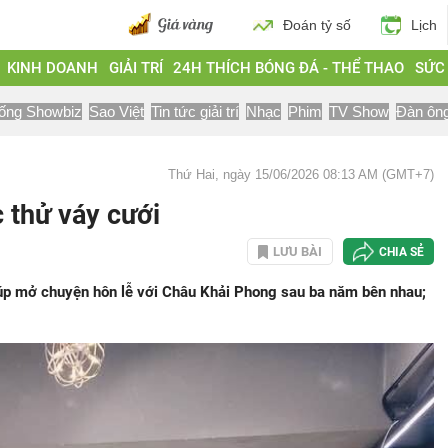
Đoán tỷ số
Lịch
KINH DOANH
GIẢI TRÍ
24H THÍCH BÓNG ĐÁ - THỂ THAO
SỨC
ống Showbiz
Sao Việt
Tin tức giải trí
Nhạc
Phim
TV Show
Đàn ôn
Thứ Hai, ngày 15/06/2026 08:13 AM (GMT+7)
 thử váy cưới
LƯU BÀI
CHIA SẺ
 úp mở chuyện hôn lễ với Châu Khải Phong sau ba năm bên nhau;