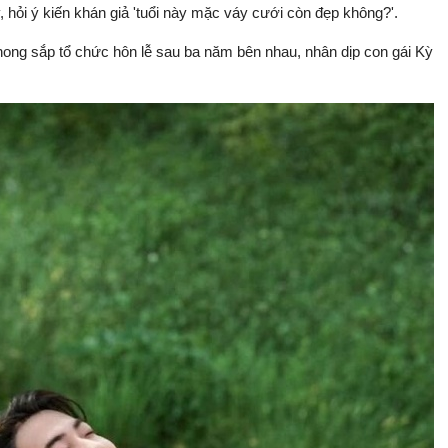
 hỏi ý kiến khán giả 'tuổi này mặc váy cưới còn đẹp không?'.
ong sắp tổ chức hôn lễ sau ba năm bên nhau, nhân dịp con gái Kỳ