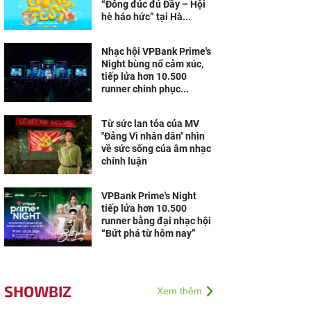
“Đông đúc đủ Đầy – Hội
hè háo hức” tại Hà...
Nhạc hội VPBank Prime's
Night bùng nổ cảm xúc,
tiếp lửa hơn 10.500
runner chinh phục...
Từ sức lan tỏa của MV
"Đảng Vì nhân dân" nhìn
về sức sống của âm nhạc
chính luận
VPBank Prime's Night
tiếp lửa hơn 10.500
runner bằng đại nhạc hội
“Bứt phá từ hôm nay”
SHOWBIZ
Xem thêm