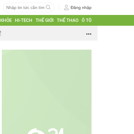
Đăng nhập
 KHỎE
HI-TECH
THẾ GIỚI
THỂ THAO
Ô TÔ
g