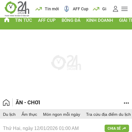
 vàng
Lịch
Tin mới
AFF Cup
Giá vàng
TIN TỨC
AFF CUP
BÓNG ĐÁ
KINH DOANH
GIẢI T
ĂN - CHƠI
Du lịch
Ẩm thực
Món ngon mỗi ngày
Tra cứu địa điểm du lịch
Thứ Hai, ngày 12/01/2026 01:00 AM
CHIA SẺ