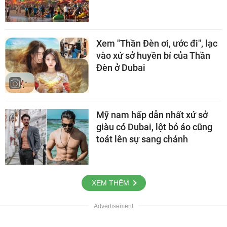
Xem "Thần Đèn ơi, ước đi", lạc
vào xứ sở huyền bí của Thần
Đèn ở Dubai
Mỹ nam hấp dẫn nhất xứ sở
giàu có Dubai, lột bỏ áo cũng
toát lên sự sang chảnh
XEM THÊM