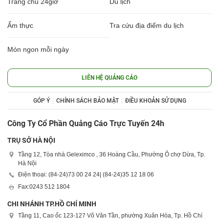
Trang chủ 24giờ
Du lịch
Ẩm thực
Tra cứu địa điểm du lịch
Món ngon mỗi ngày
LIÊN HỆ QUẢNG CÁO
GÓP Ý
CHÍNH SÁCH BẢO MẬT
ĐIỀU KHOẢN SỬ DỤNG
Công Ty Cổ Phần Quảng Cáo Trực Tuyến 24h
TRỤ SỞ HÀ NỘI
Tầng 12, Tòa nhà Geleximco , 36 Hoàng Cầu, Phường Ô chợ Dừa, Tp.
Hà Nội
Điện thoại: (84-24)
73 00 24 24
| (84-24)
35 12 18 06
Fax:
0243 512 1804
CHI NHÁNH TP.HỒ CHÍ MINH
Tầng 11, Cao ốc 123-127 Võ Văn Tần, phường Xuân Hòa, Tp. Hồ Chí